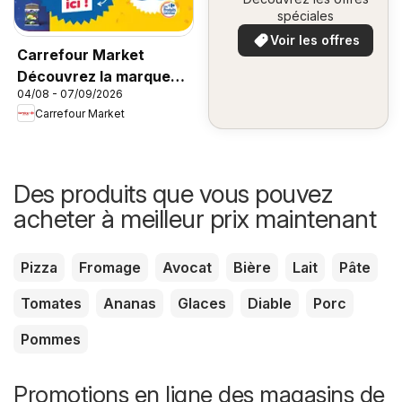
spéciales
Voir les offres
Carrefour Market
Découvrez la marque
04/08 - 07/09/2026
carrefour companino
Carrefour Market
Des produits que vous pouvez
acheter à meilleur prix maintenant
Pizza
Fromage
Avocat
Bière
Lait
Pâte
Tomates
Ananas
Glaces
Diable
Porc
Pommes
Promotions en ligne des magasins de