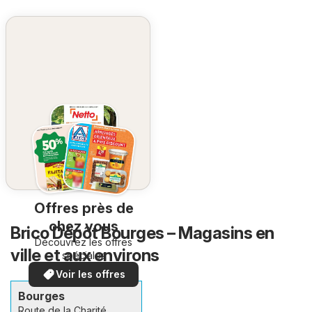
Offres près de
chez vous
Brico Dépôt Bourges – Magasins en
Découvrez les offres
ville et aux environs
spéciales
Voir les offres
Bourges
Route de la Charité