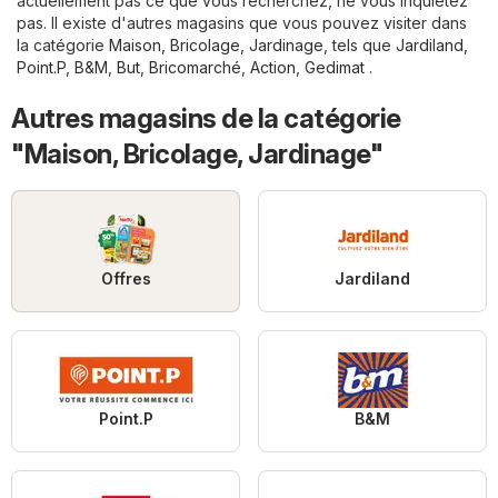
actuellement pas ce que vous recherchez, ne vous inquiétez
pas. Il existe d'autres magasins que vous pouvez visiter dans
la catégorie
Maison, Bricolage, Jardinage
, tels que
Jardiland
,
Point.P
,
B&M
,
But
,
Bricomarché
,
Action
,
Gedimat
.
Autres magasins de la catégorie
"Maison, Bricolage, Jardinage"
Offres
Jardiland
Point.P
B&M