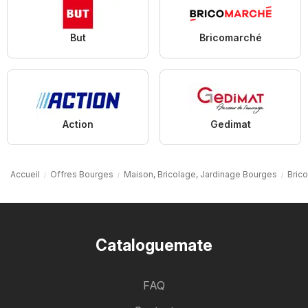
But
Bricomarché
Action
Gedimat
Accueil
Offres Bourges
Maison, Bricolage, Jardinage Bourges
Bric
Cataloguemate
FAQ