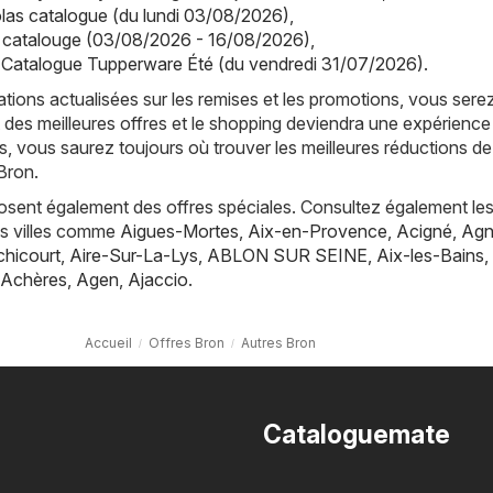
olas catalogue (du lundi 03/08/2026)
,
a catalouge (03/08/2026 - 16/08/2026)
,
 Catalogue Tupperware Été (du vendredi 31/07/2026)
.
tions actualisées sur les remises et les promotions, vous sere
 des meilleures offres et le shopping deviendra une expérience
, vous saurez toujours où trouver les meilleures réductions de
Bron.
posent également des offres spéciales. Consultez également les
es villes comme
Aigues-Mortes
,
Aix-en-Provence
,
Acigné
,
Agn
hicourt
,
Aire-Sur-La-Lys
,
ABLON SUR SEINE
,
Aix-les-Bains
,
Achères
,
Agen
,
Ajaccio
.
Accueil
Offres Bron
Autres Bron
Cataloguemate