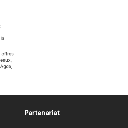
z
 la
 offres
eaux
,
Agde
,
Partenariat