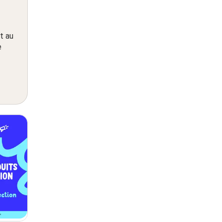
t au
e