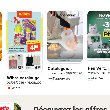
Feu Vert
Catalogue
29/07/2026 - 
du vendredi 31/07/2026
catalogue
Tupperware Été
Wibra catalouge
Feu Vert
Tupperware
03/08/2026 - 16/08/2026
Wibra
Découvrez les offres