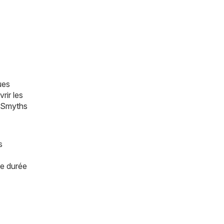
ues
rir les
Smyths
s
ne durée