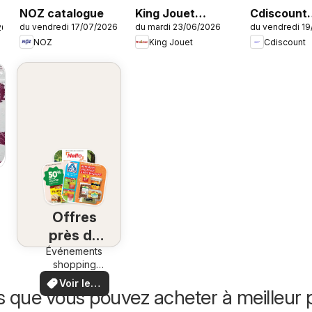
NOZ catalogue
King Jouet
Cdiscount
du vendredi 17/07/2026
du mardi 23/06/2026
du vendredi 1
26
catalogue
catalogue
NOZ
King Jouet
Cdiscount
Offres
près de
Événements
chez
shopping
vous
locaux et
Voir les
offres
s que vous pouvez acheter à meilleur p
offres
spéciales