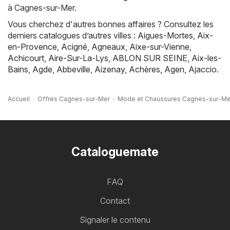
à Cagnes-sur-Mer.
Vous cherchez d'autres bonnes affaires ? Consultez les
derniers catalogues d’autres villes :
Aigues-Mortes
,
Aix-
en-Provence
,
Acigné
,
Agneaux
,
Aixe-sur-Vienne
,
Achicourt
,
Aire-Sur-La-Lys
,
ABLON SUR SEINE
,
Aix-les-
Bains
,
Agde
,
Abbeville
,
Aizenay
,
Achères
,
Agen
,
Ajaccio
.
Accueil
Offres Cagnes-sur-Mer
Mode et Chaussures Cagnes-sur-Me
Cataloguemate
FAQ
Contact
Signaler le contenu