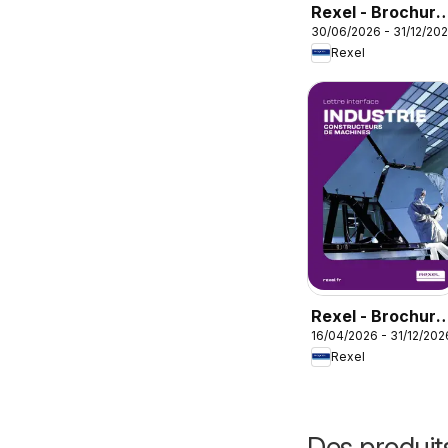
Rexel - Brochure
30/06/2026 - 31/12/20
rafraichisseur
Rexel
d'air
Rexel - Brochure
16/04/2026 - 31/12/202
industrie
Rexel
Des produit