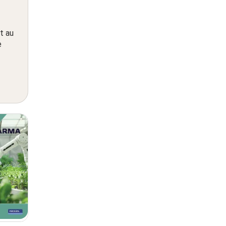
t au
e