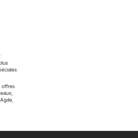
z
plus
péciales
 offres
eaux
,
Agde
,