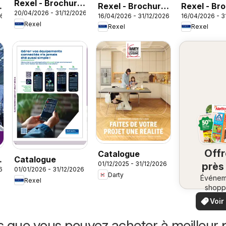
Rexel - Brochure
Rexel - Brochure
Rexel - Br
20/04/2026 - 31/12/2026
Sanitaire
26
16/04/2026 - 31/12/2026
16/04/2026 - 3
spécial industrie
agro phar
Rexel
Rexel
Rexel
Off
Catalogue
Catalogue
01/12/2025 - 31/12/2026
près
6
01/01/2026 - 31/12/2026
Darty
Événem
ch
Rexel
shopp
vo
locaux
Voir
offr
offr
spécia
s que vous pouvez acheter à meilleur p