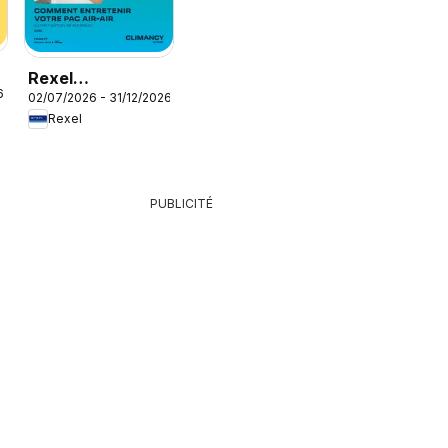
Rexel
6
02/07/2026 - 31/12/2026
Climatisation
Rexel
réversible
PUBLICITÉ