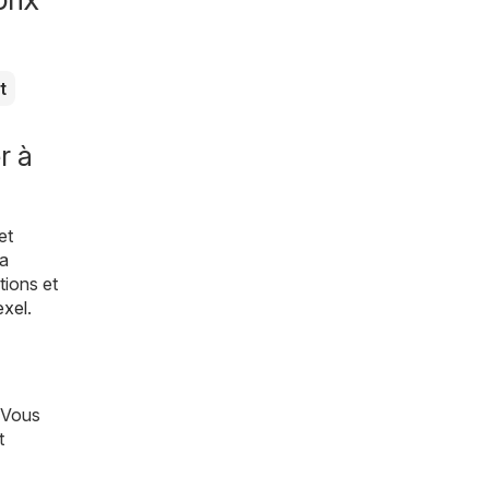
t
r à
et
la
tions et
exel
.
 Vous
t