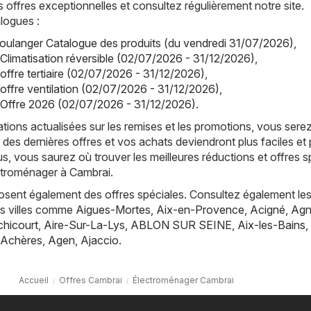
offres exceptionnelles et consultez régulièrement notre site.
logues :
oulanger Catalogue des produits (du vendredi 31/07/2026)
,
 Climatisation réversible (02/07/2026 - 31/12/2026)
,
offre tertiaire (02/07/2026 - 31/12/2026)
,
 offre ventilation (02/07/2026 - 31/12/2026)
,
 Offre 2026 (02/07/2026 - 31/12/2026)
.
tions actualisées sur les remises et les promotions, vous sere
 des dernières offres et vos achats deviendront plus faciles et 
s, vous saurez où trouver les meilleures réductions et offres s
ctroménager à Cambrai.
posent également des offres spéciales. Consultez également les
es villes comme
Aigues-Mortes
,
Aix-en-Provence
,
Acigné
,
Agn
hicourt
,
Aire-Sur-La-Lys
,
ABLON SUR SEINE
,
Aix-les-Bains
,
Achères
,
Agen
,
Ajaccio
.
Accueil
Offres Cambrai
Électroménager Cambrai