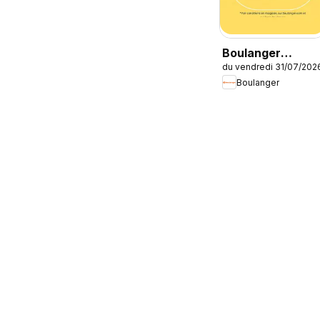
Boulanger
du vendredi 31/07/202
Catalogue des
Boulanger
produits