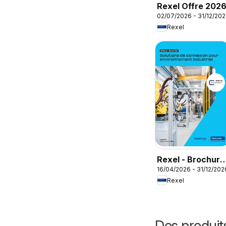
Rexel Offre 202
02/07/2026 - 31/12/20
Rexel
Rexel - Brochure
16/04/2026 - 31/12/202
spécial industrie
Rexel
Des produit