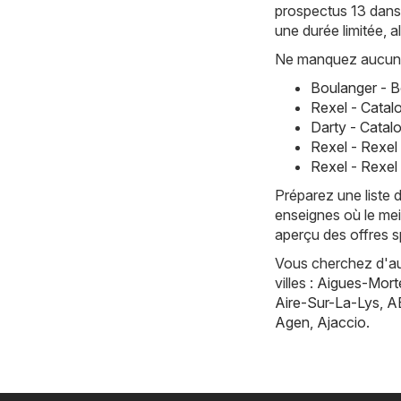
prospectus 13 dans 
une durée limitée, 
Ne manquez aucune 
Boulanger - B
Rexel - Catal
Darty - Catal
Rexel - Rexel
Rexel - Rexel 
Préparez une liste 
enseignes où le mei
aperçu des offres s
Vous cherchez d'aut
villes :
Aigues-Mort
Aire-Sur-La-Lys
,
A
Agen
,
Ajaccio
.