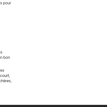
es pour
es
un bon
res
court
,
chères
,