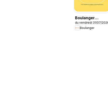
Boulanger
du vendredi 31/07/202
Catalogue des
Boulanger
produits