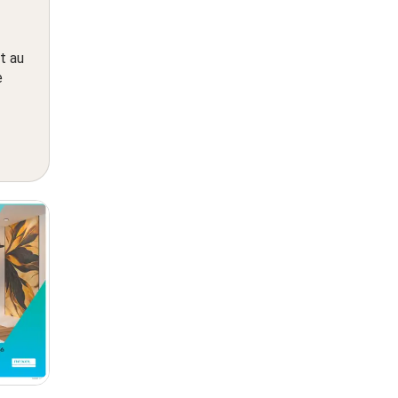
t au
e