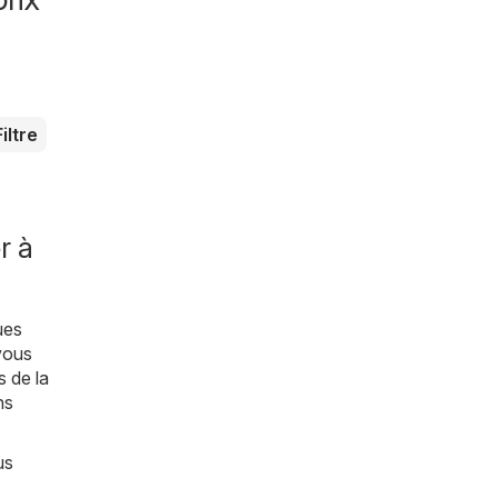
Filtre
r à
ues
vous
s de la
ns
us