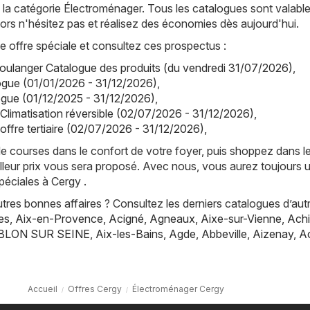
la catégorie Électroménager. Tous les catalogues sont valabl
alors n'hésitez pas et réalisez des économies dès aujourd'hui.
offre spéciale et consultez ces prospectus :
oulanger Catalogue des produits (du vendredi 31/07/2026)
,
ogue (01/01/2026 - 31/12/2026)
,
ogue (01/12/2025 - 31/12/2026)
,
 Climatisation réversible (02/07/2026 - 31/12/2026)
,
offre tertiaire (02/07/2026 - 31/12/2026)
,
de courses dans le confort de votre foyer, puis shoppez dans l
lleur prix vous sera proposé. Avec nous, vous aurez toujours 
péciales à Cergy .
res bonnes affaires ? Consultez les derniers catalogues d’aut
es
,
Aix-en-Provence
,
Acigné
,
Agneaux
,
Aixe-sur-Vienne
,
Achi
BLON SUR SEINE
,
Aix-les-Bains
,
Agde
,
Abbeville
,
Aizenay
,
A
Accueil
Offres Cergy
Électroménager Cergy