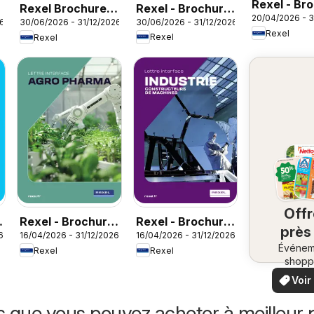
Rexel - Br
Rexel - Brochure
6
Rexel Brochure
20/04/2026 - 3
Sanitaire
30/06/2026 - 31/12/2026
26
30/06/2026 - 31/12/2026
rafraichisseur
accessoires de
Rexel
Rexel
Rexel
d'air
climatisation
Off
Rexel - Brochure
Rexel - Brochure
près
6
16/04/2026 - 31/12/2026
16/04/2026 - 31/12/2026
agro pharma
industrie
Événem
ch
Rexel
Rexel
shopp
vo
locaux
Voir
offr
offr
spécia
s que vous pouvez acheter à meilleur p