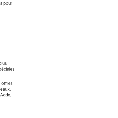
es pour
z
plus
péciales
 offres
eaux
,
Agde
,