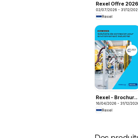
Rexel Offre 202
02/07/2026 - 31/12/20
Rexel
Rexel - Brochure
16/04/2026 - 31/12/202
spécial industrie
Rexel
Des produit