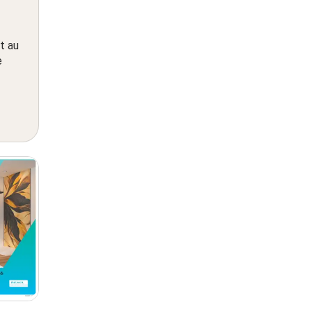
t au
e