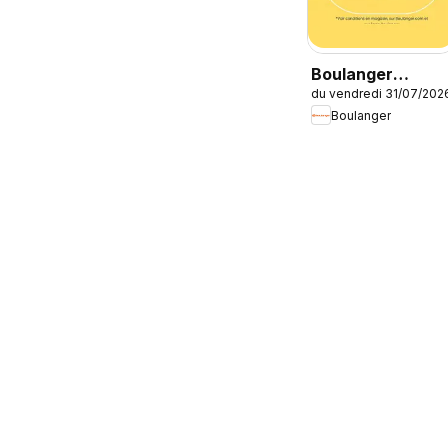
Boulanger
du vendredi 31/07/202
Catalogue des
Boulanger
produits