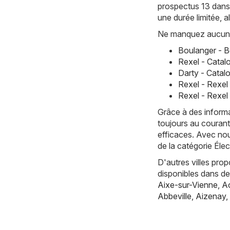
prospectus 13 dans 
une durée limitée, 
Ne manquez aucune 
Boulanger - B
Rexel - Catal
Darty - Catal
Rexel - Rexel
Rexel - Rexel 
Grâce à des informa
toujours au courant
efficaces. Avec nou
de la catégorie Él
D'autres villes pro
disponibles dans d
Aixe-sur-Vienne
,
Ac
Abbeville
,
Aizenay
,