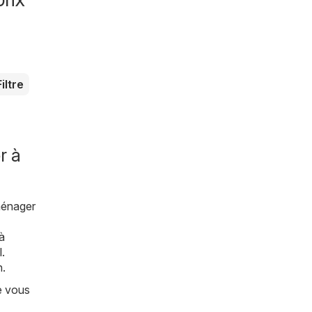
Filtre
r à
ménager
à
l
.
n.
e vous