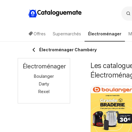
Cataloguemate
Offres
Supermarchés
Électroménager
M
Électroménager Chambéry
Les catalogu
Électroménager
Électroména
Boulanger
Darty
Rexel