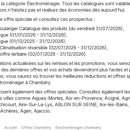
la catégorie Électroménager. Tous les catalogues sont valabl
alors n'hésitez pas et réalisez des économies dès aujourd'hui.
offre spéciale et consultez ces prospectus :
oulanger Catalogue des produits (du vendredi 31/07/2026)
,
ogue (01/01/2026 - 31/12/2026)
,
ogue (01/12/2025 - 31/12/2026)
,
 Climatisation réversible (02/07/2026 - 31/12/2026)
,
offre tertiaire (02/07/2026 - 31/12/2026)
.
tions actualisées sur les remises et les promotions, vous sere
 des dernières offres et vos achats deviendront plus faciles et 
s, vous saurez où trouver les meilleures réductions et offres s
ectroménager à Chambéry.
posent également des offres spéciales. Consultez également les
es villes comme
Aigues-Mortes
,
Aix-en-Provence
,
Acigné
,
Agn
hicourt
,
Aire-Sur-La-Lys
,
ABLON SUR SEINE
,
Aix-les-Bains
,
Achères
,
Agen
,
Ajaccio
.
Accueil
Offres Chambéry
Électroménager Chambéry