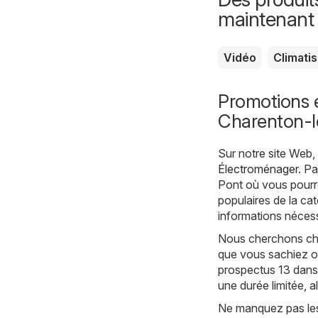
maintenant
Vidéo
Climati
Promotions 
Charenton-l
Sur notre site Web
Électroménager
. P
Pont où vous pourre
populaires de la ca
informations nécess
Nous cherchons cha
que vous sachiez où
prospectus 13 dans 
une durée limitée, 
Ne manquez pas les 