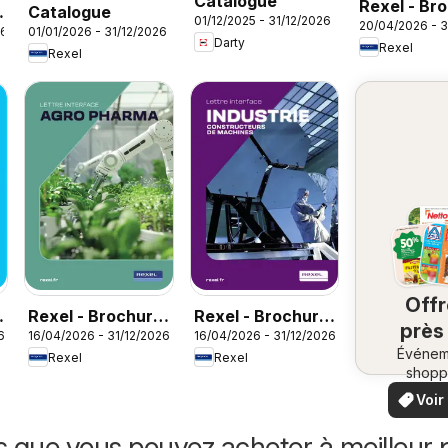
Catalogue
Rexel - Br
Catalogue
01/12/2025 - 31/12/2026
20/04/2026 - 3
Sanitaire
26
01/01/2026 - 31/12/2026
Darty
Rexel
Rexel
Off
Rexel - Brochure
Rexel - Brochure
près
6
16/04/2026 - 31/12/2026
16/04/2026 - 31/12/2026
agro pharma
industrie
Événem
ch
Rexel
Rexel
shopp
vo
locaux
Voir
offr
offr
spécia
s que vous pouvez acheter à meilleur p