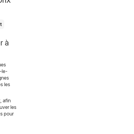
t
r à
ues
-le-
ignes
s les
 afin
uver les
es pour