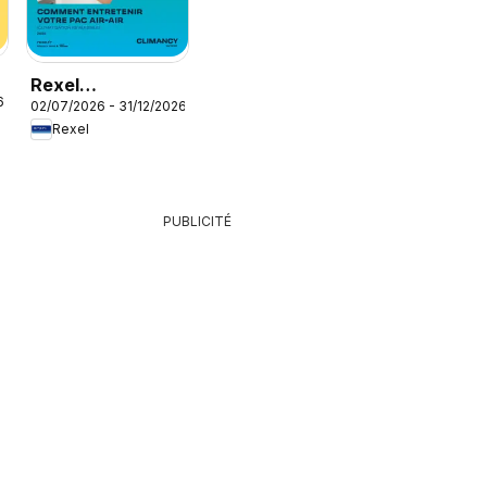
Rexel
6
02/07/2026 - 31/12/2026
Climatisation
Rexel
réversible
PUBLICITÉ