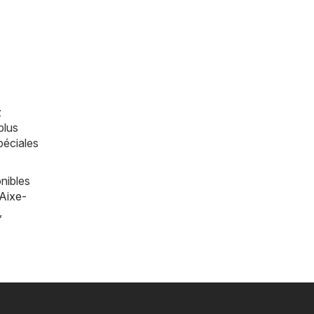
z
plus
péciales
nibles
Aixe-
,