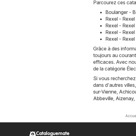
Parcourez ces cata
Boulanger - B
Rexel - Rexel
Rexel - Rexel 
Rexel - Rexel
Rexel - Rexel
Grâce à des informa
toujours au courant
efficaces. Avec nou
de la catégorie Él
Si vous recherchez 
dans d'autres vill
sur-Vienne
,
Achicou
Abbeville
,
Aizenay
,
Accue
Cataloguemate