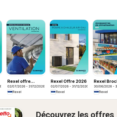
Rexel offre
Rexel Offre 2026
Rexel Broc
26
02/07/2026 - 31/12/2026
02/07/2026 - 31/12/2026
30/06/2026 - 3
ventilation
accessoire
Rexel
Rexel
Rexel
climatisati
Découvrez les offres