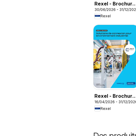
Rexel - Brochure
30/06/2026 - 31/12/20
rafraichisseur
Rexel
d'air
Rexel - Brochure
16/04/2026 - 31/12/202
spécial industrie
Rexel
Des produit