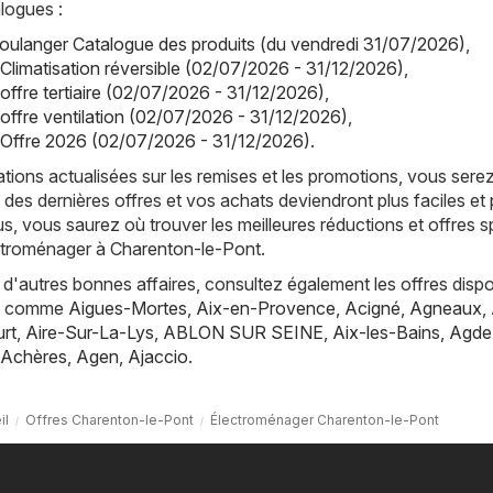
logues :
oulanger Catalogue des produits (du vendredi 31/07/2026)
,
 Climatisation réversible (02/07/2026 - 31/12/2026)
,
offre tertiaire (02/07/2026 - 31/12/2026)
,
 offre ventilation (02/07/2026 - 31/12/2026)
,
 Offre 2026 (02/07/2026 - 31/12/2026)
.
tions actualisées sur les remises et les promotions, vous sere
 des dernières offres et vos achats deviendront plus faciles et 
s, vous saurez où trouver les meilleures réductions et offres s
ectroménager à Charenton-le-Pont.
d'autres bonnes affaires, consultez également les offres dispo
es, comme
Aigues-Mortes
,
Aix-en-Provence
,
Acigné
,
Agneaux
,
rt
,
Aire-Sur-La-Lys
,
ABLON SUR SEINE
,
Aix-les-Bains
,
Agde
Achères
,
Agen
,
Ajaccio
.
il
Offres Charenton-le-Pont
Électroménager Charenton-le-Pont