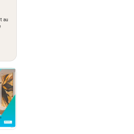
t au
e