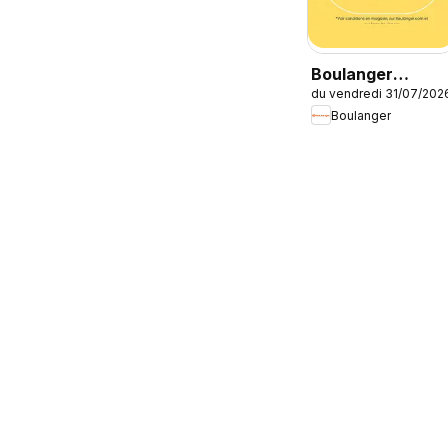
Boulanger
du vendredi 31/07/202
Catalogue des
Boulanger
produits