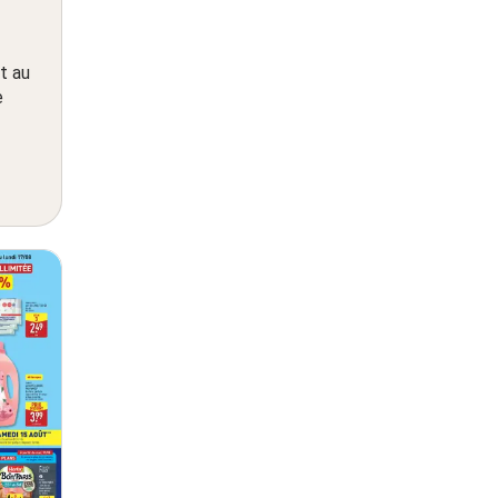
t au
e