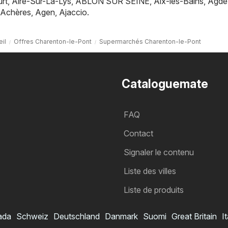
rt
,
Aire-Sur-La-Lys
,
ABLON SUR SEINE
,
Aix-les-Bains
,
Agde
Achères
,
Agen
,
Ajaccio
.
il
Offres Charenton-le-Pont
Supermarchés Charenton-le-Pont
Cataloguemate
FAQ
Contact
Signaler le contenu
Liste des villes
Liste de produits
ada
Schweiz
Deutschland
Danmark
Suomi
Great Britain
It