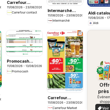
Carrefour
26
11/08/2026 - 23/08/2026
contact
Intermarché
Aldi catal
Carrefour contact
catalogue
11/08/2026 - 23/08/2026
catalogue
11/08/2026 - 1
Intermarché
Aldi
Promocash
11/08/2026 - 13/08/2026
Opportunités
Promocash
Marée
Off
près
e
Événem
ch
Carrefour
26
shopp
11/08/2026 - 23/08/2026
vo
Market Barbecue
locaux
Voir
Carrefour Market