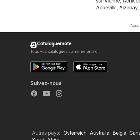
sur-Vienne
,
Achicou
Abbeville
,
Aizenay
,
Accue
Cataloguemate
Tous vos catalogues au même endroit
Suivez-nous
Autres pays:
Österreich
Australia
België
Can
South Africa