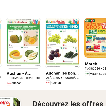
Match
11/08/2026 - 2
Supermarc
Auchan les bons
Auchan - À
Match Sup
catalogue
026
06/08/2026 - 09/08/2026
06/08/2026 - 09/08/2026
plans du week-
l'honneur cette
Auchan
Auchan
end dans votre
semaine
super
Découvrez les offres