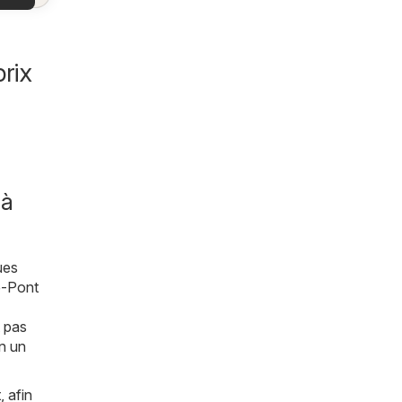
es
es
les
rix
 à
ues
e-Pont
t pas
en un
 afin