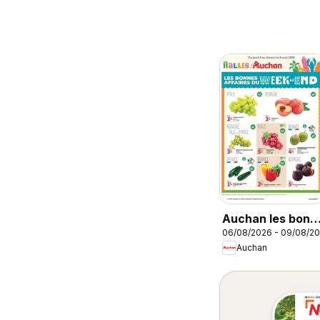
Auchan les bons
06/08/2026 - 09/08/2
plans du week-
Auchan
end dans votre
hyper