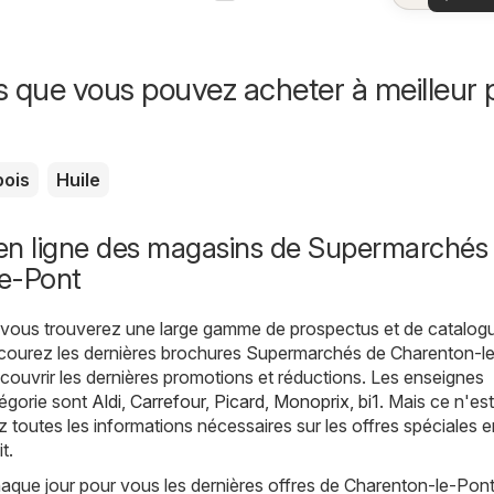
offr
offr
spécia
s que vous pouvez acheter à meilleur p
pois
Huile
en ligne des magasins de Supermarchés
e-Pont
, vous trouverez une large gamme de prospectus et de catalog
rcourez les dernières brochures Supermarchés de Charenton-l
ouvrir les dernières promotions et réductions. Les enseignes
tégorie sont
Aldi
,
Carrefour
,
Picard
,
Monoprix
,
bi1
. Mais ce n'es
z toutes les informations nécessaires sur les offres spéciales 
t.
que jour pour vous les dernières offres de Charenton-le-Pont,