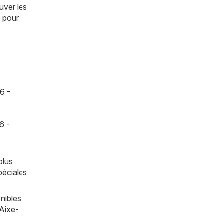
uver les
s pour
6 -
6 -
z
plus
péciales
nibles
Aixe-