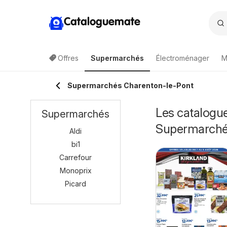
Cataloguemate
Offres
Supermarchés
Électroménager
M
Supermarchés Charenton-le-Pont
Les catalogue
Supermarchés
Supermarch
Aldi
bi1
Carrefour
Monoprix
Picard