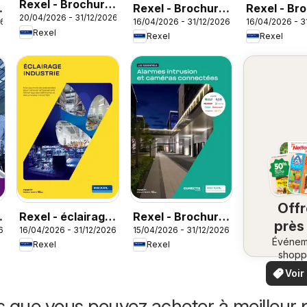
Rexel - Brochure
Rexel - Brochure
Rexel - Br
20/04/2026 - 31/12/2026
Sanitaire
26
16/04/2026 - 31/12/2026
16/04/2026 - 3
spécial industrie
agro phar
Rexel
Rexel
Rexel
Off
Rexel - éclairage
Rexel - Brochure
près
6
16/04/2026 - 31/12/2026
15/04/2026 - 31/12/2026
industrie
les essentiels
Événem
ch
Rexel
Rexel
shopp
vo
locaux
Voir
offr
offr
spécia
s que vous pouvez acheter à meilleur p