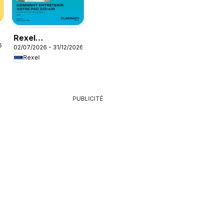
Rexel
6
02/07/2026 - 31/12/2026
Climatisation
Rexel
réversible
PUBLICITÉ