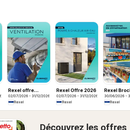
Rexel offre
Rexel Offre 2026
Rexel Broc
26
02/07/2026 - 31/12/2026
02/07/2026 - 31/12/2026
30/06/2026 - 3
ventilation
accessoire
Rexel
Rexel
Rexel
climatisati
Découvrez les offres