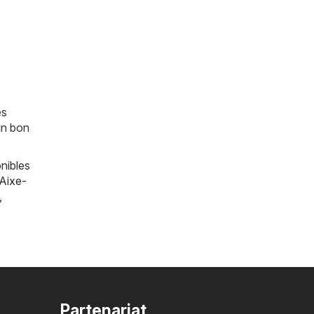
es
un bon
nibles
Aixe-
,
Partenariat