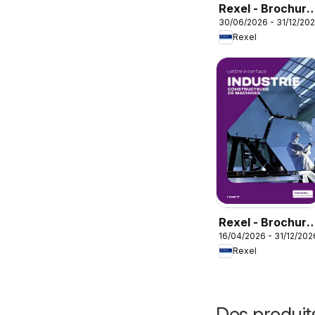
Rexel - Brochure
30/06/2026 - 31/12/20
rafraichisseur
Rexel
d'air
Rexel - Brochure
16/04/2026 - 31/12/202
industrie
Rexel
Des produit