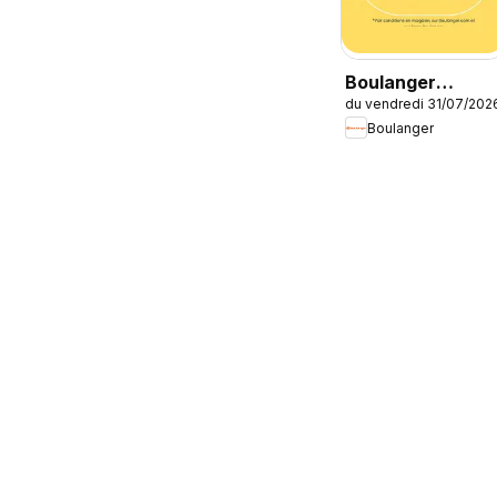
Boulanger
du vendredi 31/07/202
Catalogue des
Boulanger
produits