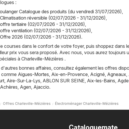
logues :
oulanger Catalogue des produits (du vendredi 31/07/2026)
,
 Climatisation réversible (02/07/2026 - 31/12/2026)
,
offre tertiaire (02/07/2026 - 31/12/2026)
,
 offre ventilation (02/07/2026 - 31/12/2026)
,
 Offre 2026 (02/07/2026 - 31/12/2026)
.
de courses dans le confort de votre foyer, puis shoppez dans l
lleur prix vous sera proposé. Avec nous, vous aurez toujours 
péciales à Charleville-Mézières .
d'autres bonnes affaires, consultez également les offres dispo
es, comme
Aigues-Mortes
,
Aix-en-Provence
,
Acigné
,
Agneaux
,
rt
,
Aire-Sur-La-Lys
,
ABLON SUR SEINE
,
Aix-les-Bains
,
Agde
Achères
,
Agen
,
Ajaccio
.
Offres Charleville-Mézières
Électroménager Charleville-Mézières
Cataloguemate