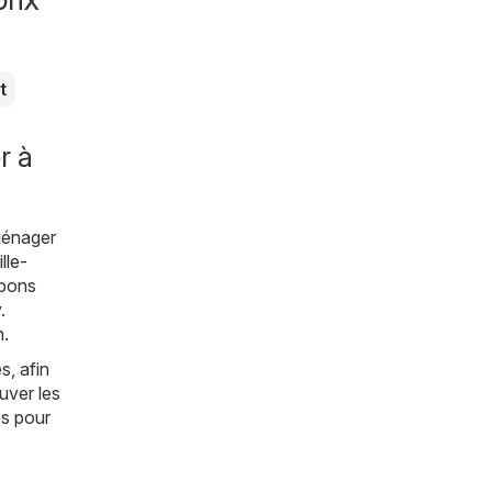
t
r à
ménager
lle-
 bons
y
.
n.
s, afin
uver les
es pour