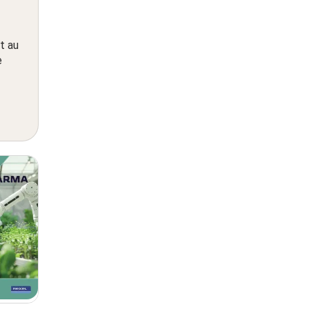
t au
e