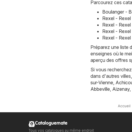
Parcourez ces cata
Boulanger - B
Rexel - Rexel
Rexel - Rexel 
Rexel - Rexel
Rexel - Rexel
Préparez une liste 
enseignes où le mei
aperçu des offres s
Si vous recherchez 
dans d'autres vill
sur-Vienne
,
Achicou
Abbeville
,
Aizenay
,
Accueil
Cataloguemate
Tous vos catalogues au même endroit