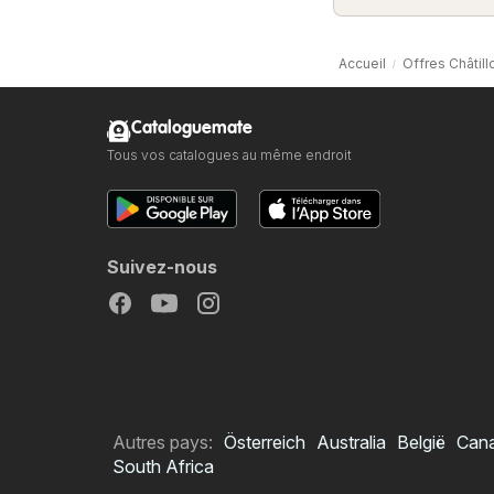
Accueil
Offres Châtil
Cataloguemate
Tous vos catalogues au même endroit
Suivez-nous
Autres pays:
Österreich
Australia
België
Can
South Africa