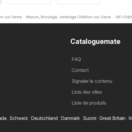
lon-sur-Seine
Maison, Bricolage, Jardinage Châtillon-sur-Seine
GiFi Chât
Cataloguemate
FAQ
Contact
Signaler le contenu
Liste des villes
Liste de produits
ada
Schweiz
Deutschland
Danmark
Suomi
Great Britain
It