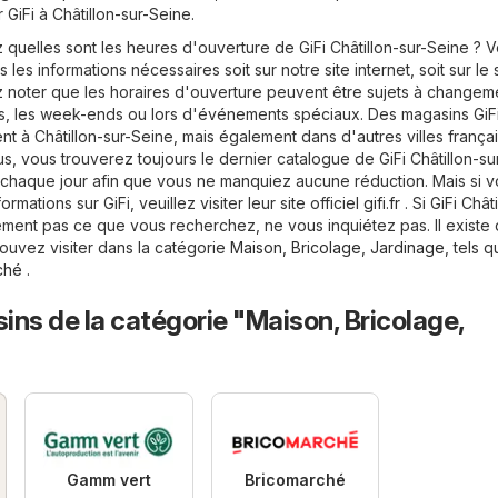
iFi à Châtillon-sur-Seine.
uelles sont les heures d'ouverture de GiFi Châtillon-sur-Seine ? 
les informations nécessaires soit sur notre site internet, soit sur le 
ez noter que les horaires d'ouverture peuvent être sujets à changem
, les week-ends ou lors d'événements spéciaux. Des magasins GiF
t à Châtillon-sur-Seine, mais également dans d'autres villes frança
, vous trouverez toujours le dernier catalogue de GiFi Châtillon-su
chaque jour afin que vous ne manquiez aucune réduction. Mais si 
rmations sur GiFi, veuillez visiter leur site officiel
gifi.fr
. Si GiFi Chât
ement pas ce que vous recherchez, ne vous inquiétez pas. Il existe 
uvez visiter dans la catégorie
Maison, Bricolage, Jardinage
, tels 
ché
.
ns de la catégorie "Maison, Bricolage,
Gamm vert
Bricomarché