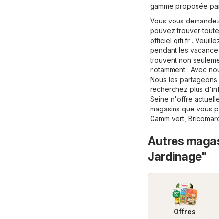
gamme proposée par G
Vous vous demandez q
pouvez trouver toutes 
officiel
gifi.fr
. Veuill
pendant les vacances
trouvent non seulemen
notamment . Avec nous
Nous les partageons 
recherchez plus d'info
Seine n'offre actuell
magasins que vous po
Gamm vert
,
Bricomar
Autres magasi
Jardinage"
Offres