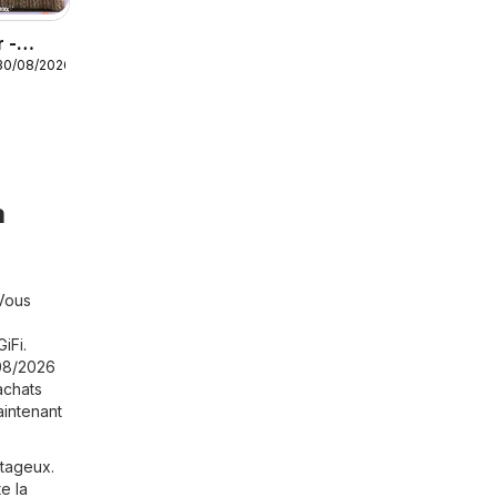
 -
30/08/2026
à
 Vous
iFi.
/08/2026
achats
aintenant
ntageux.
e la