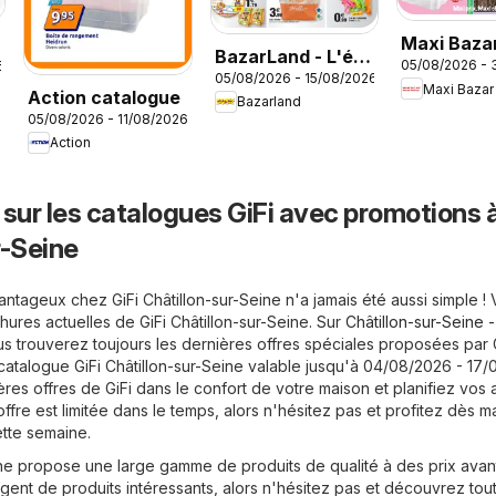
Maxi Bazar
BazarLand - L'été
05/08/2026 - 
6
Brochure
05/08/2026 - 15/08/2026
continue à petits
Maxi Bazar
Action catalogue
Bazarland
prix
05/08/2026 - 11/08/2026
Action
 sur les catalogues GiFi avec promotions 
r-Seine
antageux chez GiFi Châtillon-sur-Seine n'a jamais été aussi simple !
chures actuelles de GiFi Châtillon-sur-Seine. Sur
Châtillon-sur-Seine -
us trouverez toujours les dernières offres spéciales proposées par G
 catalogue GiFi Châtillon-sur-Seine valable jusqu'à 04/08/2026 - 17
ères offres de GiFi dans le confort de votre maison et planifiez vos 
'offre est limitée dans le temps, alors n'hésitez pas et profitez dès m
tte semaine.
eine propose une large gamme de produits de qualité à des prix ava
ent de produits intéressants, alors n'hésitez pas et découvrez tout