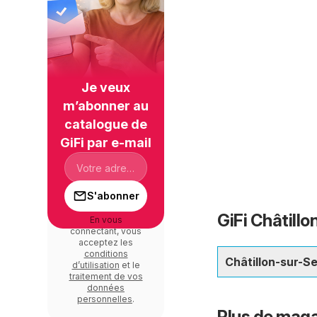
Je veux
m’abonner au
catalogue de
GiFi par e-mail
S'abonner
GiFi Châtillo
En vous
connectant, vous
acceptez les
conditions
Châtillon-sur-S
d’utilisation
et le
traitement de vos
données
personnelles
.
Plus de maga