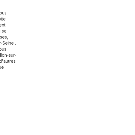
Vous
site
ent
i se
ises,
r-Seine .
vous
illon-sur-
d'autres
que