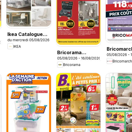
Ikea Catalogue
du mercredi 05/08/2026
des produits -
6
IKEA
Offres Ikea Family
Bricomarc
Bricorama
05/08/2026 - 
catalogue
05/08/2026 - 16/08/2026
catalogue
Bricomarc
Bricorama