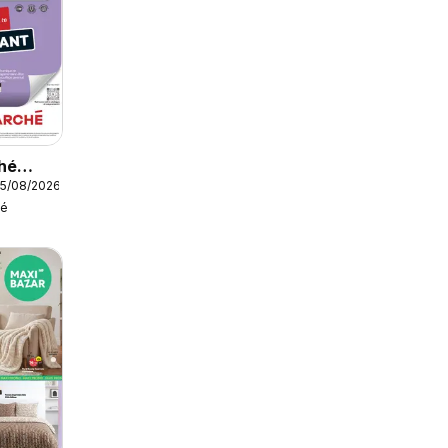
hé
15/08/2026
hé