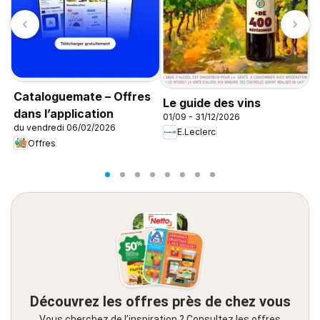
C
s
Cataloguemate – Offres
Le guide des vins
0
dans l’application
01/09 - 31/12/2026
du vendredi 06/02/2026
E.Leclerc
Offres
Découvrez les offres près de chez vous
Vous cherchez de l’inspiration ? Consultez les offres