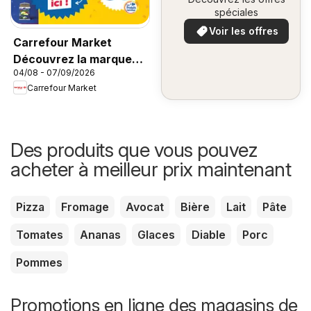
spéciales
Voir les offres
Carrefour Market
Découvrez la marque
04/08 - 07/09/2026
carrefour companino
Carrefour Market
Des produits que vous pouvez
acheter à meilleur prix maintenant
Pizza
Fromage
Avocat
Bière
Lait
Pâte
Tomates
Ananas
Glaces
Diable
Porc
Pommes
Promotions en ligne des magasins de