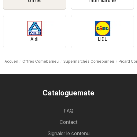
Offres
Intermarché
Aldi
LIDL
Accueil
Offres Cornebarrieu
Supermarchés Cornebarrieu
Picard Co
Cataloguemate
FAQ
Contact
Signaler le contenu