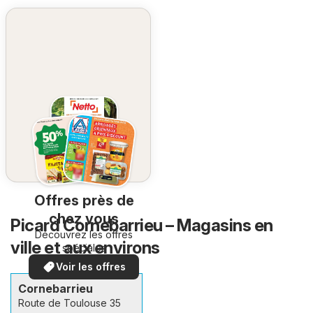
Offres près de
chez vous
Picard Cornebarrieu – Magasins en
Découvrez les offres
ville et aux environs
spéciales
Voir les offres
Cornebarrieu
Route de Toulouse 35