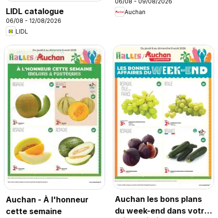
06/08 - 09/08/2026
hyper
LIDL catalogue
Auchan
06/08 - 12/08/2026
LIDL
Auchan les bons plans
Auchan - À l'honneur
du week-end dans votre
cette semaine