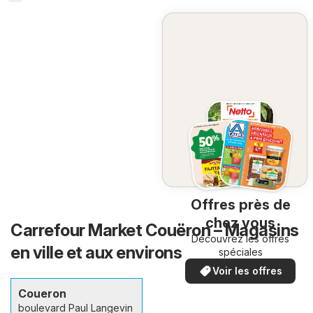
Offres près de
chez vous
Carrefour Market Couëron – Magasins
Découvrez les offres
en ville et aux environs
spéciales
Voir les offres
Coueron
boulevard Paul Langevin