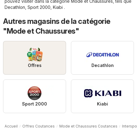
pouvez visiter dans la catégorie
Mode et Chaussures
, tels que
Decathlon
,
Sport 2000
,
Kiabi
.
Autres magasins de la catégorie
"Mode et Chaussures"
Offres
Decathlon
Sport 2000
Kiabi
Accueil
Offres Coutances
Mode et Chaussures Coutances
Intersp