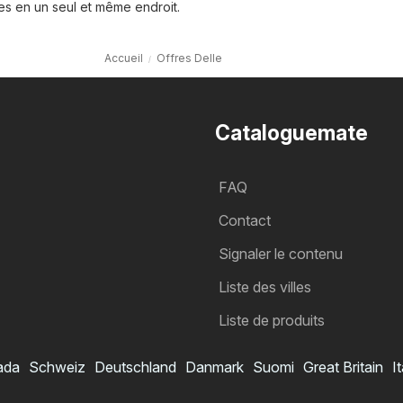
es en un seul et même endroit.
Accueil
Offres Delle
Cataloguemate
FAQ
Contact
Signaler le contenu
Liste des villes
Liste de produits
ada
Schweiz
Deutschland
Danmark
Suomi
Great Britain
It