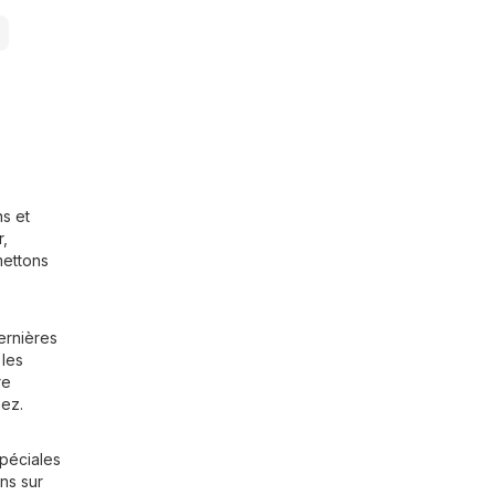
ns et
r
,
mettons
ernières
 les
re
hez.
spéciales
ns sur