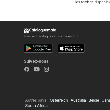
les remises disponibl
Cataloguemate
Tous vos catalogues au même endroit
Suivez-nous
Autres pays:
Österreich
Australia
België
Can
South Africa