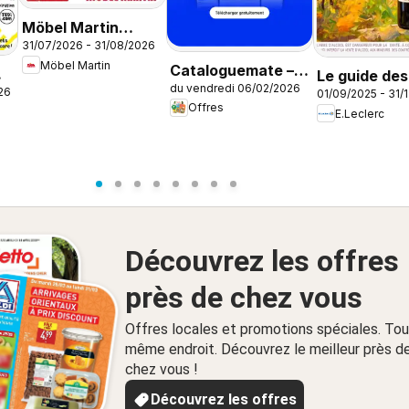
Möbel Martin
31/07/2026 - 31/08/2026
Happy Days
Möbel Martin
Cataloguemate –
Le guide des
du vendredi 06/02/2026
Offres dans
26
01/09/2025 - 31/
Offres
l’application
E.Leclerc
Découvrez les offres
près de chez vous
Offres locales et promotions spéciales. Tou
même endroit. Découvrez le meilleur près d
chez vous !
Découvrez les offres