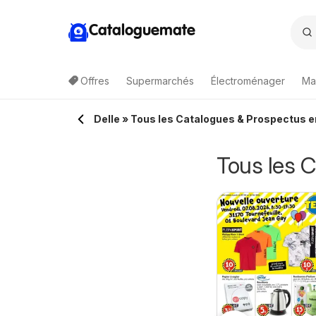
Cataloguemate
Offres
Supermarchés
Électroménager
Ma
Delle » Tous les Catalogues & Prospectus e
Tous les C
uchan - À
Auchan les bons
6/08/2026 - 09/08/2026
06/08/2026 - 09/08/2026
'honneur cette
plans du week-end