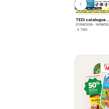
Auchan
Auchan
emaine
dans votre super
TEDi catalogue
07/08/2026 - 14/08/20
Tournefeuille
TEDi