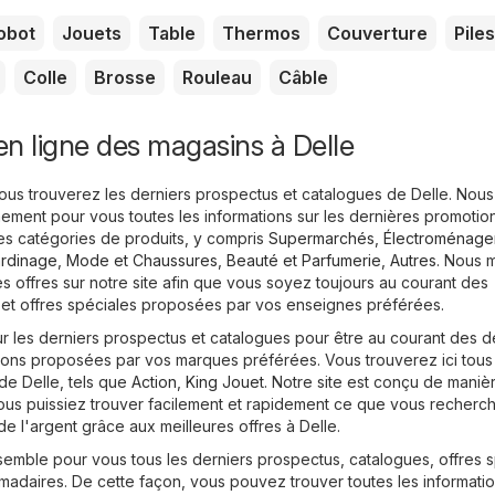
obot
Jouets
Table
Thermos
Couverture
Piles
Colle
Brosse
Rouleau
Câble
n ligne des magasins à Delle
vous trouverez les derniers prospectus et catalogues de Delle. Nous
ement pour vous toutes les informations sur les dernières promotio
es catégories de produits, y compris
Supermarchés
,
Électroménage
ardinage
,
Mode et Chaussures
,
Beauté et Parfumerie
,
Autres
. Nous 
s offres sur notre site afin que vous soyez toujours au courant des
 et offres spéciales proposées par vos enseignes préférées.
r les derniers prospectus et catalogues pour être au courant des d
ions proposées par vos marques préférées. Vous trouverez ici tous
de Delle, tels que
Action
,
King Jouet
. Notre site est conçu de maniè
vous puissiez trouver facilement et rapidement ce que vous recherc
 l'argent grâce aux meilleures offres à Delle.
semble pour vous tous les derniers prospectus, catalogues, offres 
adaires. De cette façon, vous pouvez trouver toutes les informatio