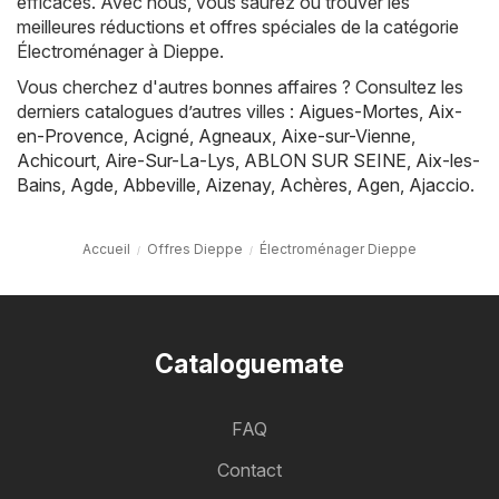
efficaces. Avec nous, vous saurez où trouver les
meilleures réductions et offres spéciales de la catégorie
Électroménager à Dieppe.
Vous cherchez d'autres bonnes affaires ? Consultez les
derniers catalogues d’autres villes :
Aigues-Mortes
,
Aix-
en-Provence
,
Acigné
,
Agneaux
,
Aixe-sur-Vienne
,
Achicourt
,
Aire-Sur-La-Lys
,
ABLON SUR SEINE
,
Aix-les-
Bains
,
Agde
,
Abbeville
,
Aizenay
,
Achères
,
Agen
,
Ajaccio
.
Accueil
Offres Dieppe
Électroménager Dieppe
Cataloguemate
FAQ
Contact