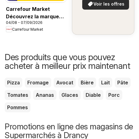
Voir les offres
Carrefour Market
Découvrez la marque
04/08 - 07/09/2026
carrefour companino
Carrefour Market
Des produits que vous pouvez
acheter à meilleur prix maintenant
Pizza
Fromage
Avocat
Bière
Lait
Pâte
Tomates
Ananas
Glaces
Diable
Porc
Pommes
Promotions en ligne des magasins de
Supermarchés à Drancy