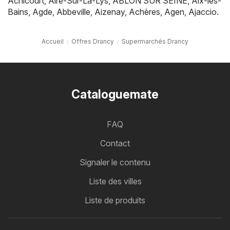
Achicourt
,
Aire-Sur-La-Lys
,
ABLON SUR SEINE
,
Aix-les-
Bains
,
Agde
,
Abbeville
,
Aizenay
,
Achères
,
Agen
,
Ajaccio
.
Accueil
Offres Drancy
Supermarchés Drancy
Cataloguemate
FAQ
Contact
Signaler le contenu
Liste des villes
Liste de produits