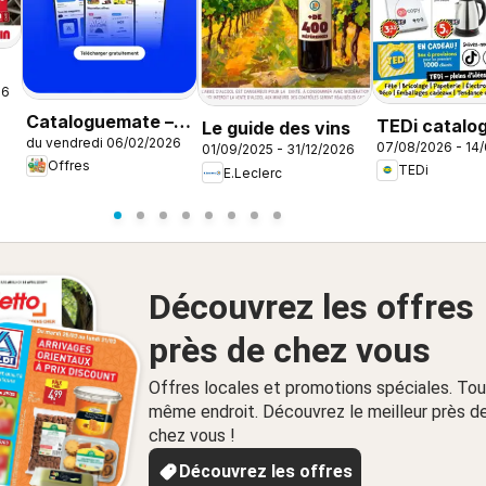
26
Cataloguemate –
TEDi catalo
Le guide des vins
du vendredi 06/02/2026
Offres dans
07/08/2026 - 14
Tournefeuill
01/09/2025 - 31/12/2026
Offres
TEDi
l’application
E.Leclerc
Découvrez les offres
près de chez vous
Offres locales et promotions spéciales. Tou
même endroit. Découvrez le meilleur près d
chez vous !
Découvrez les offres