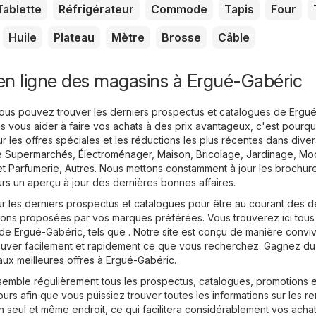
Tablette
Réfrigérateur
Commode
Tapis
Four
Huile
Plateau
Mètre
Brosse
Câble
en ligne des magasins à Ergué-Gabéric
vous pouvez trouver les derniers prospectus et catalogues de Ergu
s vous aider à faire vos achats à des prix avantageux, c'est pourq
 les offres spéciales et les réductions les plus récentes dans dive
ue
Supermarchés
,
Électroménager
,
Maison, Bricolage, Jardinage
,
Mod
t Parfumerie
,
Autres
. Nous mettons constamment à jour les brochure
rs un aperçu à jour des dernières bonnes affaires.
r les derniers prospectus et catalogues pour être au courant des d
ions proposées par vos marques préférées. Vous trouverez ici tous
e Ergué-Gabéric, tels que . Notre site est conçu de manière convivi
ouver facilement et rapidement ce que vous recherchez. Gagnez d
aux meilleures offres à Ergué-Gabéric.
semble régulièrement tous les prospectus, catalogues, promotions e
s afin que vous puissiez trouver toutes les informations sur les re
n seul et même endroit, ce qui facilitera considérablement vos acha