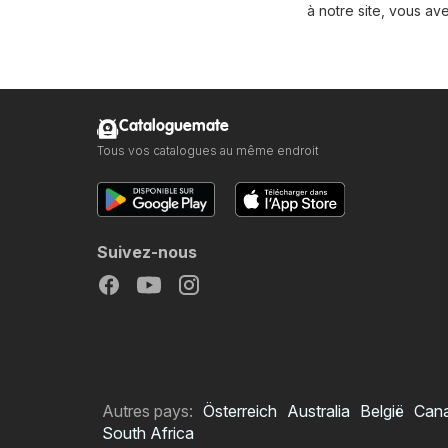
à notre site, vous av
Cataloguemate
Tous vos catalogues au même endroit
Suivez-nous
Autres pays:
Österreich
Australia
België
Can
South Africa