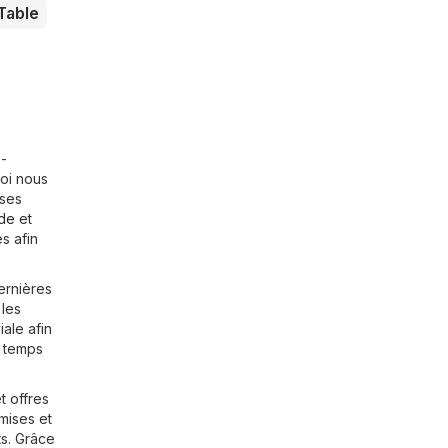
Table
é-
uoi nous
rses
e et
s afin
ernières
 les
ale afin
u temps
t offres
mises et
ts. Grâce