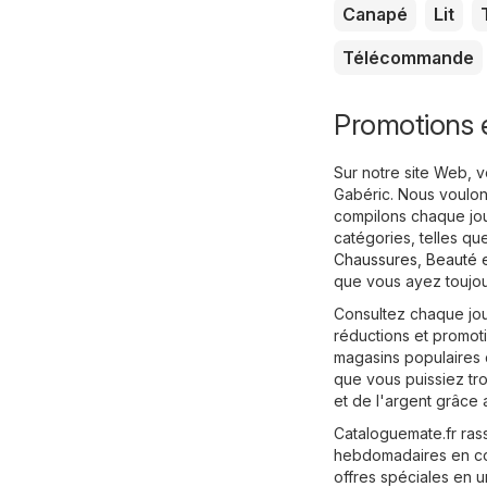
Canapé
Lit
Télécommande
Promotions 
Sur notre site Web, 
Gabéric. Nous voulon
compilons chaque jour
catégories, telles q
Chaussures
,
Beauté e
que vous ayez toujou
Consultez chaque jou
réductions et promot
magasins populaires d
que vous puissiez tr
et de l'argent grâce 
Cataloguemate.fr ras
hebdomadaires en cour
offres spéciales en u