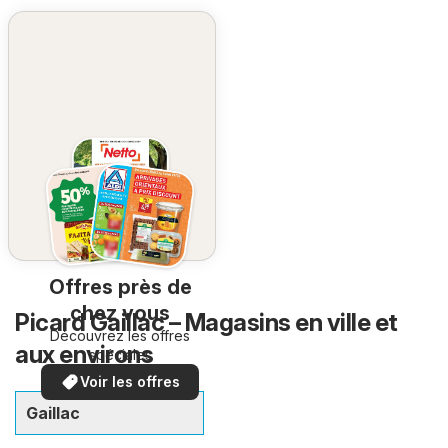
Offres près de
chez vous
Picard Gaillac – Magasins en ville et
Découvrez les offres
aux environs
spéciales
Voir les offres
Gaillac