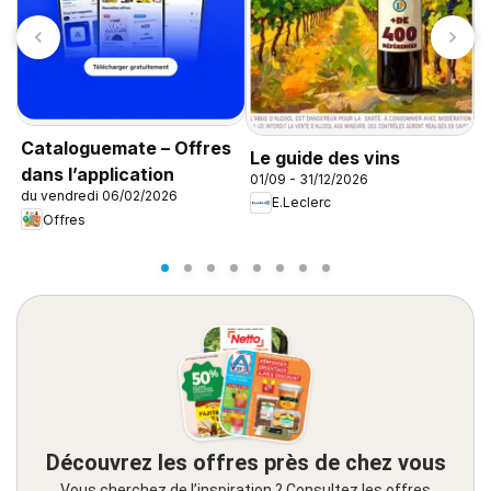
C
s
Cataloguemate – Offres
Le guide des vins
0
dans l’application
01/09 - 31/12/2026
du vendredi 06/02/2026
E.Leclerc
Offres
Découvrez les offres près de chez vous
Vous cherchez de l’inspiration ? Consultez les offres