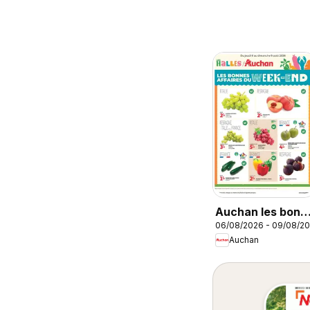
Auchan les bons
06/08/2026 - 09/08/2
plans du week-
Auchan
end dans votre
hyper