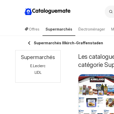
Cataloguemate
Offres
Supermarchés
Électroménager
M
Supermarchés Illkirch-Graffenstaden
Les catalogue
Supermarchés
catégorie Su
E.Leclerc
LIDL