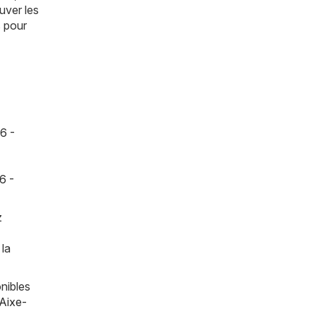
uver les
s pour
6 -
6 -
z
 la
nibles
Aixe-