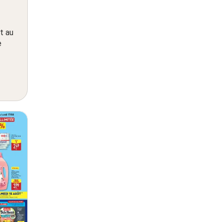
t au
e