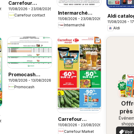
Carrefour
26
11/08/2026 - 23/08/2026
contact
Intermarché
Aldi catal
Carrefour contact
catalogue
11/08/2026 - 23/08/2026
catalogue
11/08/2026 - 1
Intermarché
Aldi
Promocash
11/08/2026 - 13/08/2026
Opportunités
Promocash
Marée
Off
près
e
Événem
ch
Carrefour
26
shopp
11/08/2026 - 23/08/2026
vo
Market Barbecue
locaux
Voir
Carrefour Market