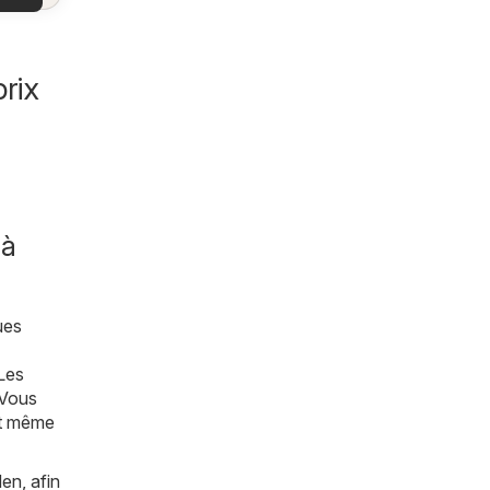
es
es
les
rix
 à
ues
Les
 Vous
et même
en, afin