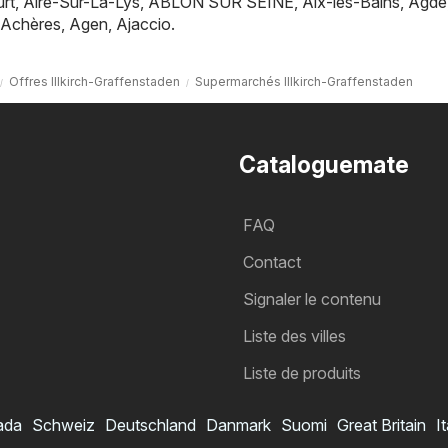
rt
,
Aire-Sur-La-Lys
,
ABLON SUR SEINE
,
Aix-les-Bains
,
Agde
Achères
,
Agen
,
Ajaccio
.
Offres Illkirch-Graffenstaden
Supermarchés Illkirch-Graffenstaden
Cataloguemate
FAQ
Contact
Signaler le contenu
Liste des villes
Liste de produits
ada
Schweiz
Deutschland
Danmark
Suomi
Great Britain
It