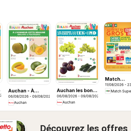
Match
11/08/2026 - 2
Supermarc
Auchan les bons
Auchan - À
Match Sup
catalogue
026
06/08/2026 - 09/08/2026
06/08/2026 - 09/08/2026
plans du week-
l'honneur cette
Auchan
Auchan
end dans votre
semaine
super
Découvrez les offres