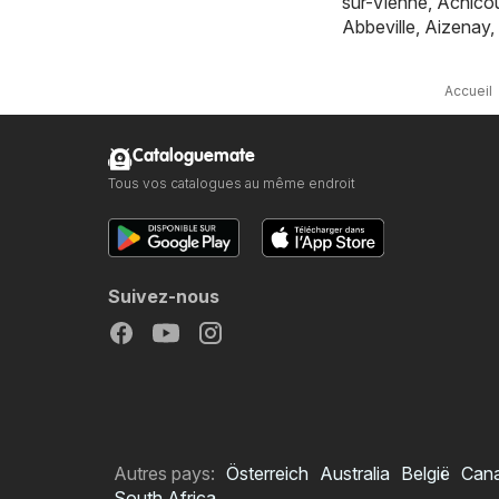
sur-Vienne
,
Achicou
Abbeville
,
Aizenay
,
Accueil
Cataloguemate
Tous vos catalogues au même endroit
Suivez-nous
Autres pays:
Österreich
Australia
België
Can
South Africa