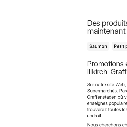
Des produit
maintenant
Saumon
Petit 
Promotions 
Illkirch-Gra
Sur notre site Web
Supermarchés
. Pa
Graffenstaden où vo
enseignes populaire
trouverez toutes le
endroit.
Nous cherchons chaq