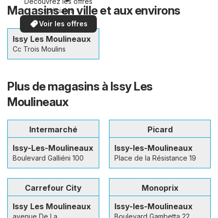
Découvrez les offres
Magasins en ville et aux environs
spéciales
Voir les offres
Issy Les Moulineaux
Cc Trois Moulins
Plus de magasins à Issy Les
Moulineaux
Intermarché
Picard
Issy-Les-Moulineaux
Issy-les-Moulineaux
Boulevard Galliéni 100
Place de la Résistance 19
Carrefour City
Monoprix
Issy Les Moulineaux
Issy-les-Moulineaux
avenue De La
Boulevard Gambetta 22