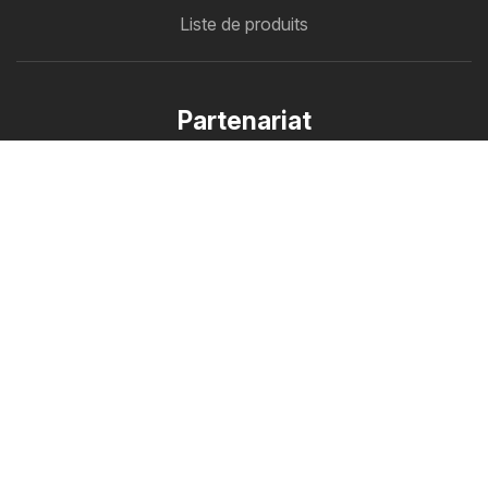
Liste de produits
Partenariat
Comment faire de la publicité
Espace professionnels B2B
Cataloguemate
Tous vos catalogues au même endroit
Suivez-nous