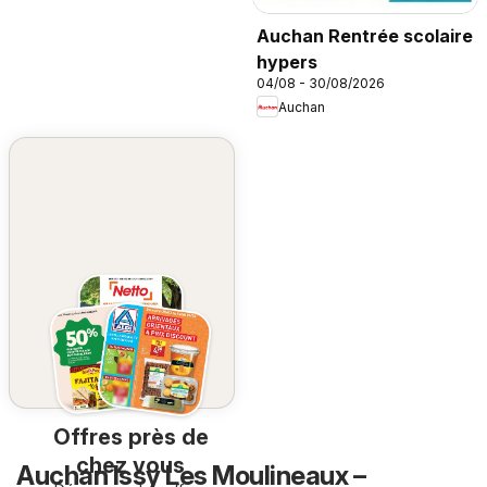
Auchan Rentrée scolaire
hypers
04/08 - 30/08/2026
Auchan
Offres près de
chez vous
Auchan Issy Les Moulineaux –