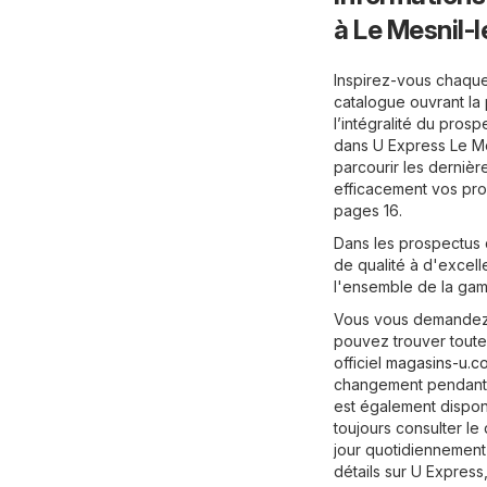
à Le Mesnil-l
Inspirez-vous chaque
catalogue ouvrant la 
l’intégralité du pros
dans U Express Le Me
parcourir les dernièr
efficacement vos pro
pages 16.
Dans les prospectus 
de qualité à d'excelle
l'ensemble de la gam
Vous vous demandez q
pouvez trouver toutes 
officiel
magasins-u.c
changement pendant 
est également disponi
toujours consulter le
jour quotidiennement
détails sur U Express, 