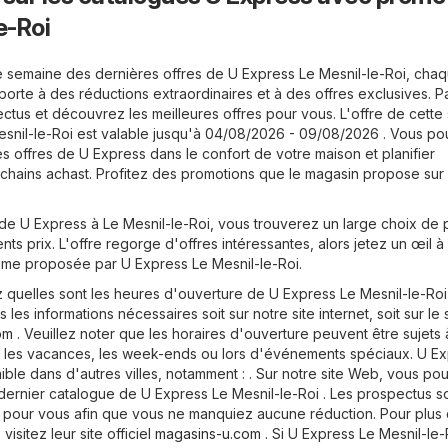
e-Roi
 semaine des dernières offres de U Express Le Mesnil-le-Roi, cha
porte à des réductions extraordinaires et à des offres exclusives. 
pectus et découvrez les meilleures offres pour vous. L'offre de cett
snil-le-Roi est valable jusqu'à 04/08/2026 - 09/08/2026 . Vous p
es offres de U Express dans le confort de votre maison et planifier
chains achast. Profitez des promotions que le magasin propose sur 
de U Express à Le Mesnil-le-Roi, vous trouverez un large choix de 
nts prix. L'offre regorge d'offres intéressantes, alors jetez un œil à
me proposée par U Express Le Mesnil-le-Roi.
uelles sont les heures d'ouverture de U Express Le Mesnil-le-Roi
les informations nécessaires soit sur notre site internet, soit sur le 
om
. Veuillez noter que les horaires d'ouverture peuvent être sujets 
les vacances, les week-ends ou lors d'événements spéciaux. U E
ble dans d'autres villes, notamment : . Sur notre site Web, vous po
 dernier catalogue de U Express Le Mesnil-le-Roi . Les prospectus s
 pour vous afin que vous ne manquiez aucune réduction. Pour plus
visitez leur site officiel
magasins-u.com
. Si U Express Le Mesnil-le-