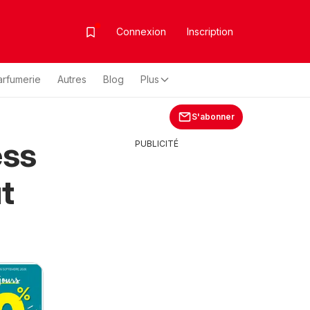
Connexion
Inscription
arfumerie
Autres
Blog
Plus
S'abonner
ess
PUBLICITÉ
t