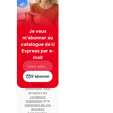
Je veux
m’abonner au
catalogue de U
Express par e-
mail
S'abonner
En vous
connectant, vous
acceptez les
conditions
d’utilisation
et le
traitement de vos
données