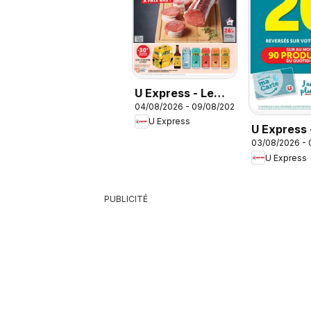
U Express - Le
04/08/2026 - 09/08/2026
marché à prix bas
U Express
U Express 
03/08/2026 -
sélection 
U Express
Aout
PUBLICITÉ