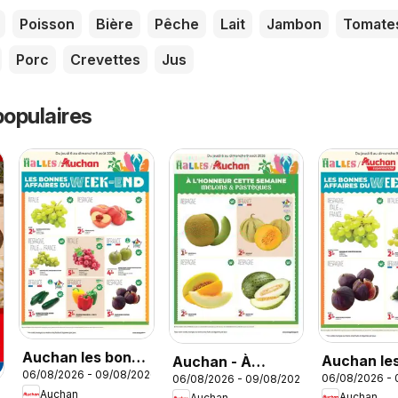
Poisson
Bière
Pêche
Lait
Jambon
Tomate
Porc
Crevettes
Jus
opulaires
Auchan les bons
Auchan le
Auchan - À
06/08/2026 - 09/08/2026
plans du week-
06/08/2026 -
06/08/2026 - 09/08/2026
plans du w
l'honneur cette
Auchan
Auchan
Auchan