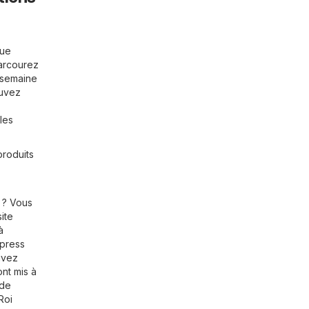
que
Parcourez
e semaine
ouvez
les
produits
 ? Vous
site
à
xpress
uvez
ont mis à
 de
Roi