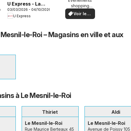
chez vous
Événements
U Express - La
shopping
03/03/2026 - 04/10/2026
26
carte Printemps
locaux et
Voir les
U Express
offres
Été
offres
spéciales
Mesnil-le-Roi – Magasins en ville et aux
sins à Le Mesnil-le-Roi
Thiriet
Aldi
Le Mesnil-le-Roi
Le Mesnil-le-Roi
Rue Maurice Berteaux 45
Avenue de Poissy 105