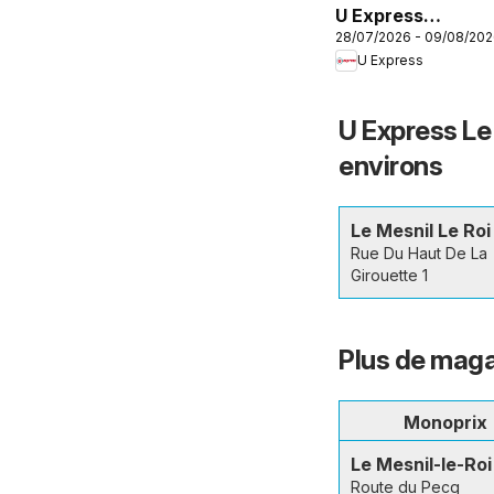
U Express
28/07/2026 - 09/08/20
catalogue
U Express
U Express Le 
environs
Le Mesnil Le Roi
Rue Du Haut De La
Girouette 1
Plus de maga
Monoprix
Le Mesnil-le-Roi
Route du Pecq