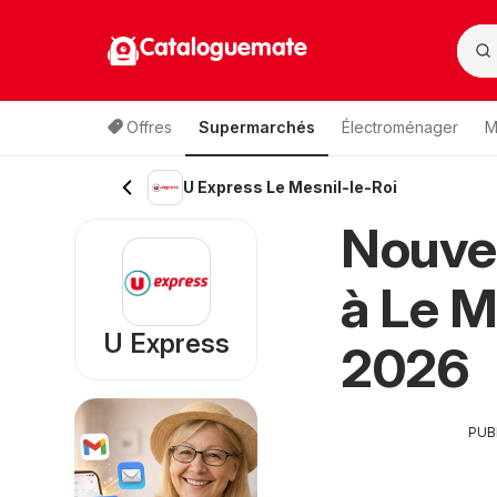
Cataloguemate
Offres
Supermarchés
Électroménager
M
U Express Le Mesnil-le-Roi
Nouve
à Le M
U Express
2026
PUB