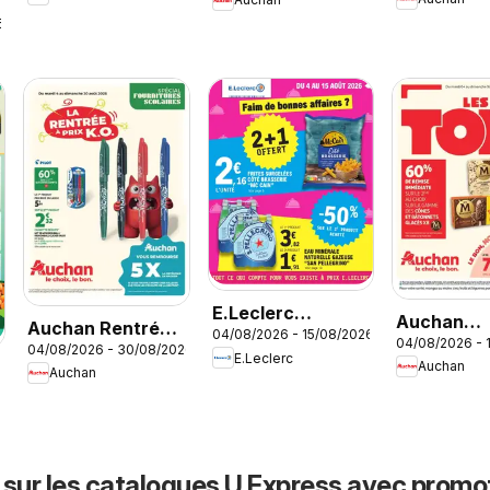
end dans votre
end dans 
semaine
6
hyper
super
E.Leclerc
Auchan
Auchan Rentrée
04/08/2026 - 15/08/2026
catalogue
04/08/2026 - 
prospectu
04/08/2026 - 30/08/2026
scolaire hypers
E.Leclerc
Auchan
Auchan
6
 sur les catalogues U Express avec promo