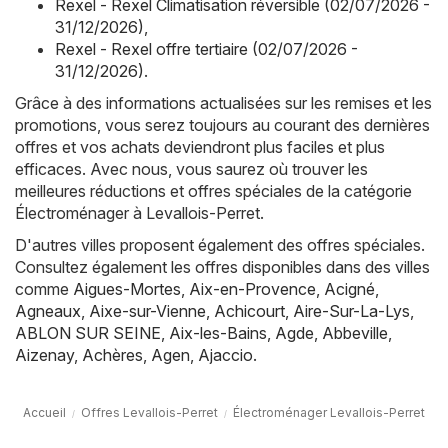
Rexel - Rexel Climatisation réversible (02/07/2026 -
31/12/2026)
,
Rexel - Rexel offre tertiaire (02/07/2026 -
31/12/2026)
.
Grâce à des informations actualisées sur les remises et les
promotions, vous serez toujours au courant des dernières
offres et vos achats deviendront plus faciles et plus
efficaces. Avec nous, vous saurez où trouver les
meilleures réductions et offres spéciales de la catégorie
Électroménager à Levallois-Perret.
D'autres villes proposent également des offres spéciales.
Consultez également les offres disponibles dans des villes
comme
Aigues-Mortes
,
Aix-en-Provence
,
Acigné
,
Agneaux
,
Aixe-sur-Vienne
,
Achicourt
,
Aire-Sur-La-Lys
,
ABLON SUR SEINE
,
Aix-les-Bains
,
Agde
,
Abbeville
,
Aizenay
,
Achères
,
Agen
,
Ajaccio
.
Accueil
Offres Levallois-Perret
Électroménager Levallois-Perret