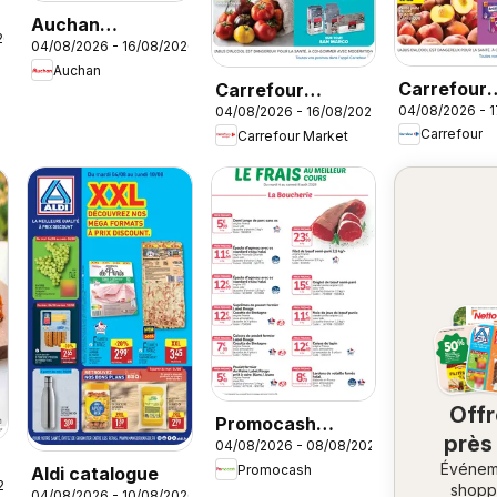
Auchan
26
04/08/2026 - 16/08/2026
prospectus
Auchan
Carrefour
Carrefour
04/08/2026 - 
04/08/2026 - 16/08/2026
catalogue
Market
Carrefour
Carrefour Market
catalogue
Off
Promocash
près
04/08/2026 - 08/08/2026
Meilleur cours
Événem
ch
Promocash
Aldi catalogue
26
shopp
04/08/2026 - 10/08/2026