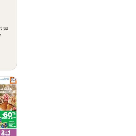
t au
e