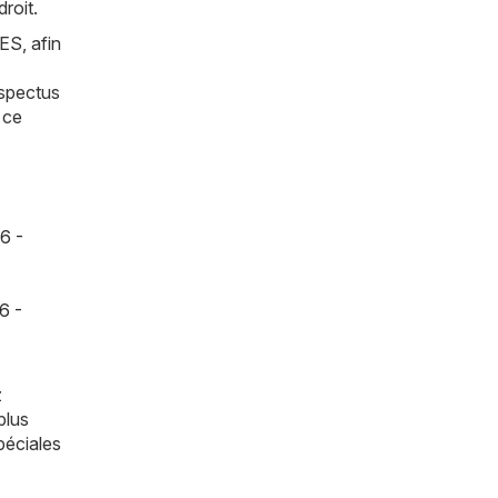
roit.
ES, afin
ospectus
 ce
6 -
6 -
z
plus
péciales