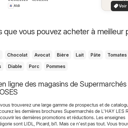
vo
locaux
Voir
Aldi
offr
offr
spécia
s que vous pouvez acheter à meilleur p
e
Chocolat
Avocat
Bière
Lait
Pâte
Tomates
s
Diable
Porc
Pommes
en ligne des magasins de Supermarchés
ROSES
, vous trouverez une large gamme de prospectus et de catalog
rcourez les dernières brochures Supermarchés de L'HAY LES
ouvrir les dernières promotions et réductions. Les enseignes
tégorie sont
LIDL
,
Picard
,
bi1
. Mais ce n'est pas tout. Vous tro