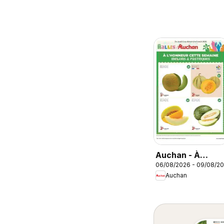
Auchan - À
06/08/2026 - 09/08/2
l'honneur cette
Auchan
semaine