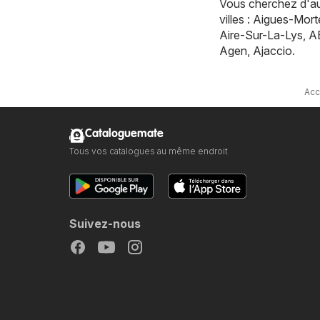
Vous cherchez d'aut
villes :
Aigues-Mort
Aire-Sur-La-Lys
,
A
Agen
,
Ajaccio
.
Acc
Cataloguemate
Tous vos catalogues au même endroit
Suivez-nous