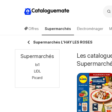
Cataloguemate
Offres
Supermarchés
Électroménager
M
Supermarchés L'HAY LES ROSES
Les catalogu
Supermarchés
Supermarch
bi1
LIDL
Picard