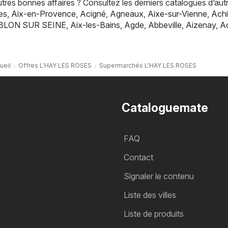
res bonnes affaires ? Consultez les derniers catalogues d’aut
es
,
Aix-en-Provence
,
Acigné
,
Agneaux
,
Aixe-sur-Vienne
,
Achi
BLON SUR SEINE
,
Aix-les-Bains
,
Agde
,
Abbeville
,
Aizenay
,
A
ueil
Offres L'HAY LES ROSES
Supermarchés L'HAY LES ROSES
Cataloguemate
FAQ
Contact
Signaler le contenu
Liste des villes
Liste de produits