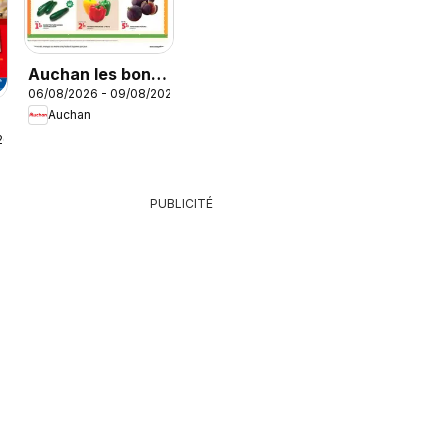
Auchan les bons
06/08/2026 - 09/08/2026
plans du week-
Auchan
end dans votre
26
hyper
PUBLICITÉ