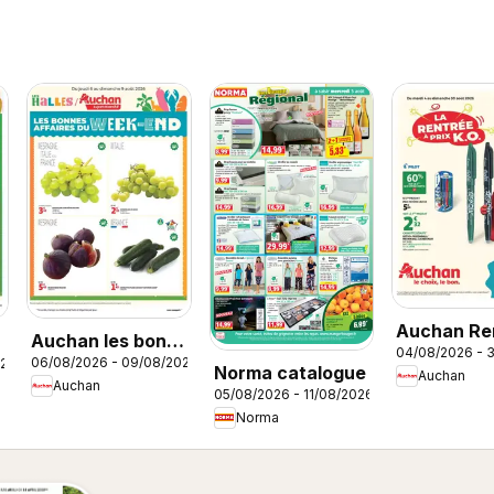
Auchan Re
Auchan les bons
04/08/2026 - 
scolaire h
06/08/2026 - 09/08/2026
026
plans du week-
Norma catalogue
Auchan
Auchan
end dans votre
05/08/2026 - 11/08/2026
super
Norma