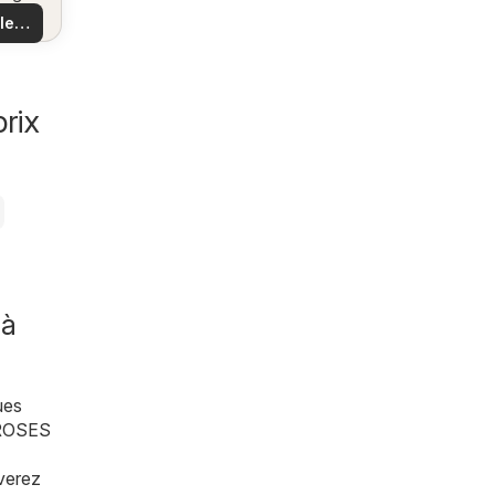
us
 et
 les
es
es
les
rix
 à
ues
 ROSES
uverez