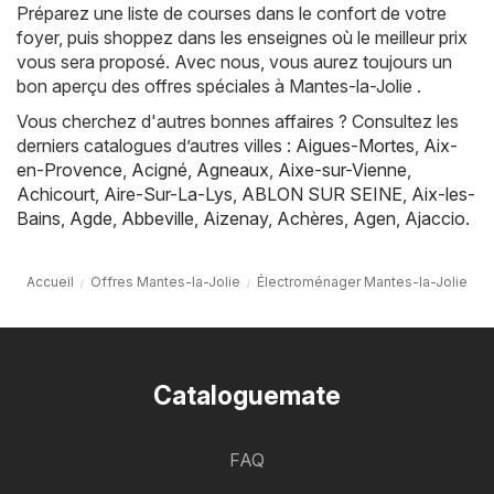
Préparez une liste de courses dans le confort de votre
foyer, puis shoppez dans les enseignes où le meilleur prix
vous sera proposé. Avec nous, vous aurez toujours un
bon aperçu des offres spéciales à Mantes-la-Jolie .
Vous cherchez d'autres bonnes affaires ? Consultez les
derniers catalogues d’autres villes :
Aigues-Mortes
,
Aix-
en-Provence
,
Acigné
,
Agneaux
,
Aixe-sur-Vienne
,
Achicourt
,
Aire-Sur-La-Lys
,
ABLON SUR SEINE
,
Aix-les-
Bains
,
Agde
,
Abbeville
,
Aizenay
,
Achères
,
Agen
,
Ajaccio
.
Accueil
Offres Mantes-la-Jolie
Électroménager Mantes-la-Jolie
Cataloguemate
FAQ