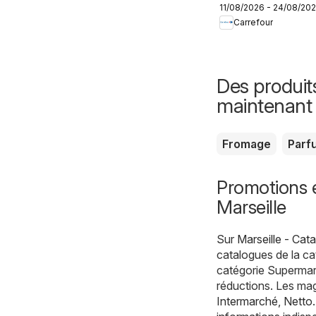
11/08/2026 - 24/08/20
Produits laitiers
Carrefour
& végétaux
Des produit
maintenant
Fromage
Parf
Promotions 
Marseille
Sur
Marseille - Cat
catalogues de la c
catégorie Supermarc
réductions. Les mag
Intermarché
,
Netto