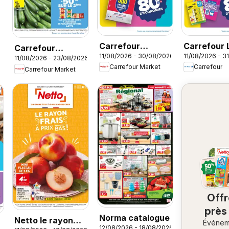
Carrefour
Carrefour 
Carrefour
11/08/2026 - 30/08/2026
11/08/2026 - 3
Market Rentrée
la plage, la
11/08/2026 - 23/08/2026
Market Barbecue
Carrefour Market
Carrefour
Carrefour Market
des classes 3
rentrée à l
Off
près
Norma catalogue
Netto le rayon
Événem
ch
12/08/2026 - 18/08/2026