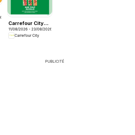
26
Carrefour City
é
11/08/2026 - 23/08/2026
catalogue
Carrefour City
PUBLICITÉ