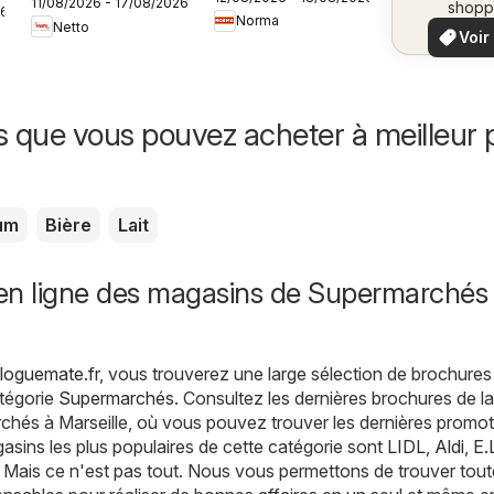
11/08/2026 - 17/08/2026
frais à prix bas
shopp
26
vo
Norma
locaux
Netto
Voir
offr
offr
spécia
s que vous pouvez acheter à meilleur p
um
Bière
Lait
en ligne des magasins de Supermarchés
aloguemate.fr
, vous trouverez une large sélection de brochures
atégorie
Supermarchés
. Consultez les dernières brochures de la
hés à Marseille, où vous pouvez trouver les dernières promot
asins les plus populaires de cette catégorie sont
LIDL
,
Aldi
,
E.
. Mais ce n'est pas tout. Nous vous permettons de trouver tout