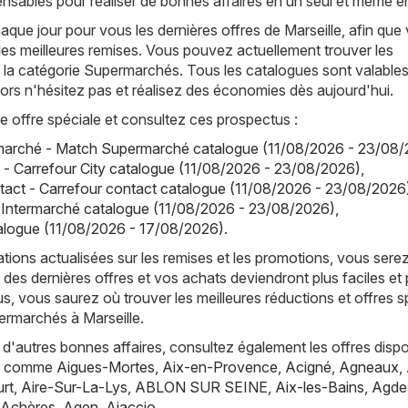
ensables pour réaliser de bonnes affaires en un seul et même en
ue jour pour vous les dernières offres de Marseille, afin que
les meilleures remises. Vous pouvez actuellement trouver les
 la catégorie Supermarchés. Tous les catalogues sont valable
alors n'hésitez pas et réalisez des économies dès aujourd'hui.
offre spéciale et consultez ces prospectus :
arché - Match Supermarché catalogue (11/08/2026 - 23/08/
y - Carrefour City catalogue (11/08/2026 - 23/08/2026)
,
tact - Carrefour contact catalogue (11/08/2026 - 23/08/2026
 Intermarché catalogue (11/08/2026 - 23/08/2026)
,
atalogue (11/08/2026 - 17/08/2026)
.
tions actualisées sur les remises et les promotions, vous sere
 des dernières offres et vos achats deviendront plus faciles et 
s, vous saurez où trouver les meilleures réductions et offres s
ermarchés à Marseille.
d'autres bonnes affaires, consultez également les offres dispo
es, comme
Aigues-Mortes
,
Aix-en-Provence
,
Acigné
,
Agneaux
,
rt
,
Aire-Sur-La-Lys
,
ABLON SUR SEINE
,
Aix-les-Bains
,
Agde
Achères
,
Agen
,
Ajaccio
.