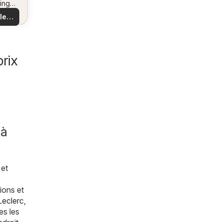
ing
us
 et
 les
es
es
les
rix
 à
 et
ions et
Leclerc
,
es les