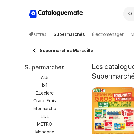
Cataloguemate
Offres
Supermarchés
Électroménager
M
Supermarchés Marseille
Les catalogue
Supermarchés
Supermarch
Aldi
bi1
E.Leclerc
Grand Frais
Intermarché
LIDL
METRO
Monoprix