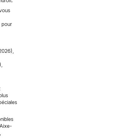
droit.
 vous
s pour
2026)
,
)
,
z
plus
péciales
nibles
Aixe-
,