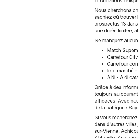
informations indisp
Nous cherchons chaq
sachiez où trouver 
prospectus 13 dans
une durée limitée, 
Ne manquez aucune 
Match Superm
Carrefour Cit
Carrefour con
Intermarché -
Aldi - Aldi c
Grâce à des informa
toujours au courant
efficaces. Avec nou
de la catégorie Sup
Si vous recherchez 
dans d'autres vill
sur-Vienne
,
Achicou
Abbeville
,
Aizenay
,