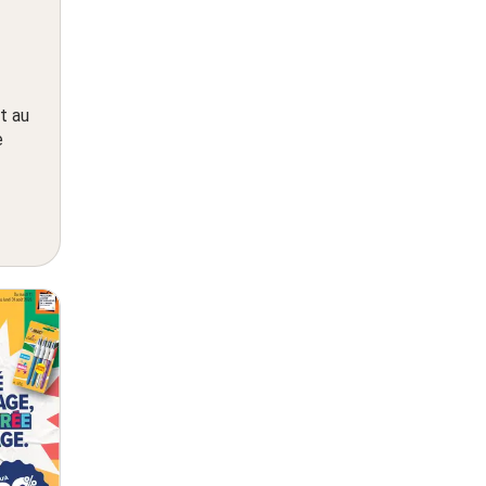
t au
e