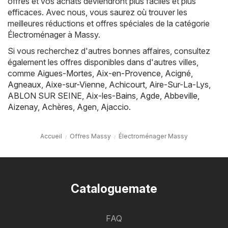
offres et vos achats deviendront plus faciles et plus
efficaces. Avec nous, vous saurez où trouver les
meilleures réductions et offres spéciales de la catégorie
Électroménager à Massy.
Si vous recherchez d'autres bonnes affaires, consultez
également les offres disponibles dans d'autres villes,
comme
Aigues-Mortes
,
Aix-en-Provence
,
Acigné
,
Agneaux
,
Aixe-sur-Vienne
,
Achicourt
,
Aire-Sur-La-Lys
,
ABLON SUR SEINE
,
Aix-les-Bains
,
Agde
,
Abbeville
,
Aizenay
,
Achères
,
Agen
,
Ajaccio
.
Accueil
Offres Massy
Électroménager Massy
Cataloguemate
FAQ