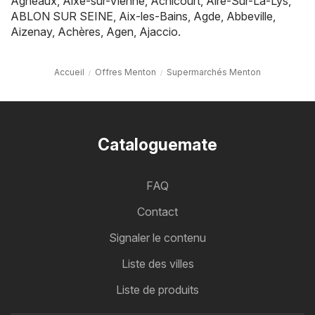
Agneaux
,
Aixe-sur-Vienne
,
Achicourt
,
Aire-Sur-La-Lys
,
ABLON SUR SEINE
,
Aix-les-Bains
,
Agde
,
Abbeville
,
Aizenay
,
Achères
,
Agen
,
Ajaccio
.
Accueil
Offres Menton
Supermarchés Menton
Cataloguemate
FAQ
Contact
Signaler le contenu
Liste des villes
Liste de produits