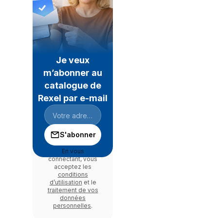
Je veux
m’abonner au
catalogue de
Rexel par e-mail
S'abonner
En vous
connectant, vous
acceptez les
conditions
d’utilisation
et le
traitement de vos
données
personnelles
.