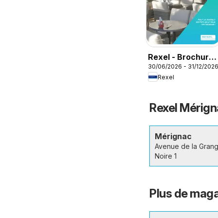
Rexel - Brochure
30/06/2026 - 31/12/202
rafraichisseur
Rexel
d'air
Rexel Mérigna
Mérignac
Avenue de la Gran
Noire 1
Plus de maga