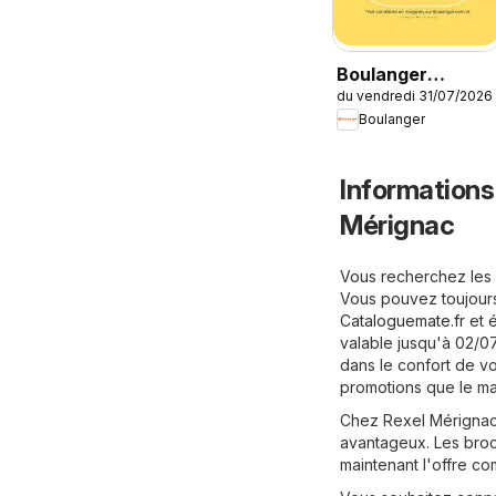
Boulanger
du vendredi 31/07/2026
Catalogue des
Boulanger
produits
Informations
Mérignac
Vous recherchez les 
Vous pouvez toujours
Cataloguemate.fr
et é
valable jusqu'à 02/0
dans le confort de vo
promotions que le ma
Chez Rexel Mérignac,
avantageux. Les broc
maintenant l'offre c