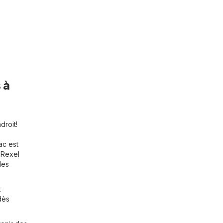
 à
droit!
ac est
 Rexel
des
x
dès