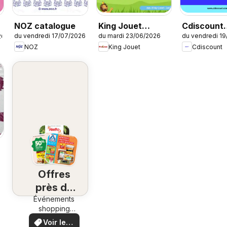
NOZ catalogue
King Jouet
Cdiscount
du vendredi 17/07/2026
du mardi 23/06/2026
du vendredi 1
26
catalogue
catalogue
NOZ
King Jouet
Cdiscount
Offres
près de
Événements
chez
shopping
vous
locaux et
Voir les