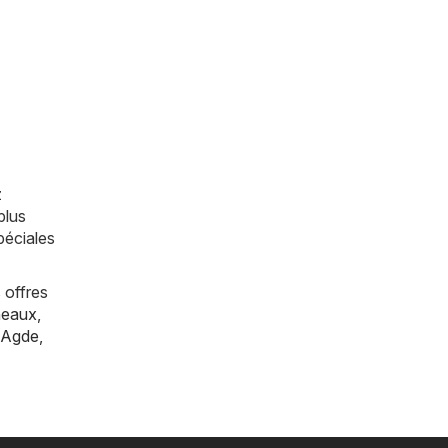
z
plus
péciales
 offres
eaux
,
Agde
,