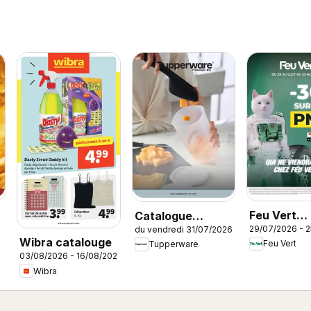
Feu Vert
Catalogue
29/07/2026 - 
du vendredi 31/07/2026
catalogue
Tupperware Été
Wibra catalouge
Feu Vert
Tupperware
03/08/2026 - 16/08/2026
Wibra