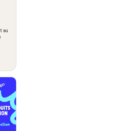
t au
e