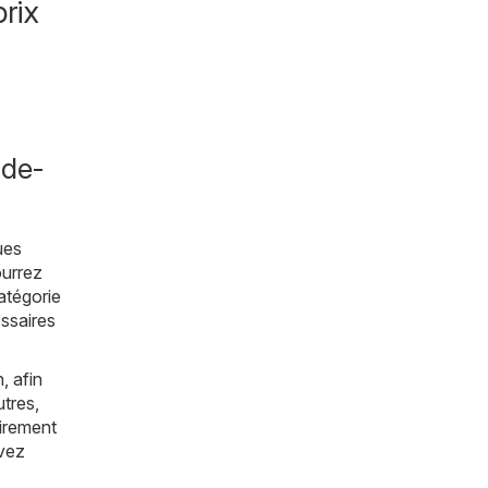
rix
-de-
ues
ourrez
atégorie
essaires
, afin
utres,
airement
avez