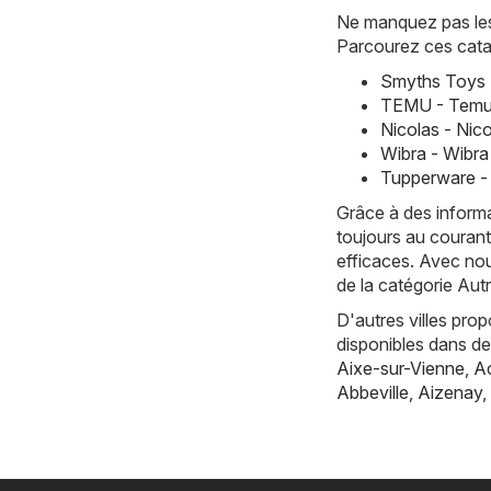
Ne manquez pas les 
Parcourez ces cata
Smyths Toys 
TEMU - Temu 
Nicolas - Nic
Wibra - Wibr
Tupperware -
Grâce à des informa
toujours au courant
efficaces. Avec nou
de la catégorie Au
D'autres villes pro
disponibles dans d
Aixe-sur-Vienne
,
Ac
Abbeville
,
Aizenay
,