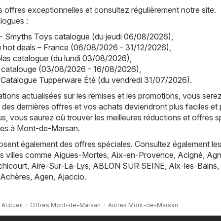
offres exceptionnelles et consultez régulièrement notre site.
logues :
- Smyths Toys catalogue (du jeudi 06/08/2026)
,
hot deals – France (06/08/2026 - 31/12/2026)
,
olas catalogue (du lundi 03/08/2026)
,
a catalouge (03/08/2026 - 16/08/2026)
,
 Catalogue Tupperware Été (du vendredi 31/07/2026)
.
tions actualisées sur les remises et les promotions, vous sere
 des dernières offres et vos achats deviendront plus faciles et 
s, vous saurez où trouver les meilleures réductions et offres s
tres à Mont-de-Marsan.
posent également des offres spéciales. Consultez également les
es villes comme
Aigues-Mortes
,
Aix-en-Provence
,
Acigné
,
Agn
hicourt
,
Aire-Sur-La-Lys
,
ABLON SUR SEINE
,
Aix-les-Bains
,
Achères
,
Agen
,
Ajaccio
.
Accueil
Offres Mont-de-Marsan
Autres Mont-de-Marsan