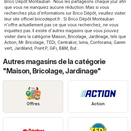
Brico Dépôt Montauban . Nous les partageons chaque jour afin
que vous ne manquiez aucune réduction. Mais si vous
recherchez plus d'informations sur Brico Dépôt, veuillez visiter
leur site officiel
bricodepot.fr
. Si Brico Dépôt Montauban
n'offre actuellement pas ce que vous recherchez, ne vous
inquiétez pas. Il existe d'autres magasins que vous pouvez
visiter dans la catégorie
Maison, Bricolage, Jardinage
, tels que
Action
,
Mr. Bricolage
,
TEDi
,
Centrakor
,
Ixina
,
Conforama
,
Gamm
vert
,
Jardiland
,
Point.P
,
GiFi
,
B&M
,
But
.
Autres magasins de la catégorie
"Maison, Bricolage, Jardinage"
Offres
Action