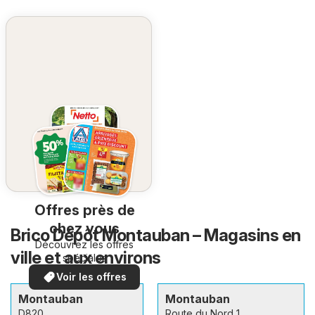
Offres près de
chez vous
Brico Dépôt Montauban – Magasins en
Découvrez les offres
ville et aux environs
spéciales
Voir les offres
Montauban
Montauban
D820
Route du Nord 1