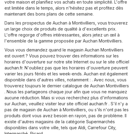
votre maison et planifiez vos achats en toute simplicité. L'offre
est limitée dans le temps, alors n'hésitez pas et profitez dès
maintenant des bons plans de cette semaine.
Dans les prospectus de Auchan à Montivilliers, vous trouverez
un large choix de produits de qualité à d'excellents prix.
L'offre regorge d'offres intéressantes, alors jetez un œil à
l'ensemble de la gamme proposée par Auchan Montivilliers.
Vous vous demandez quand le magasin Auchan Montivilliers
est ouvert ? Vous pouvez trouver des informations sur les
horaires d'ouverture sur notre site Internet ou sur le site officiel
auchan.fr
. N'oubliez pas que les horaires d'ouverture peuvent
varier les jours fériés et les week-ends. Auchan est également
disponible dans d'autres villes, notamment : . Avec nous, vous
trouverez toujours le dernier catalogue de Auchan Montivilliers
. Nous les partageons chaque jour afin que vous ne manquiez
aucune réduction. Mais si vous recherchez plus d'informations
sur Auchan, veuillez visiter leur site officiel
auchan.fr
. S'il n'y a
pas de magasin de Auchan à Montivilliers, ou s'ils n'ont pas les
produits dont vous avez besoin en rayon, pas de problème. Il
existe d'autres magasins de la catégorie
Supermarchés
disponibles dans votre ville, tels que
Aldi
,
Carrefour City
,
Intermarché
,
Picard
.