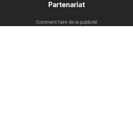
Partenariat
Comment faire de la publicité
Espace professionnels B2B
Cataloguemate
Tous vos catalogues au même endroit
Suivez-nous
Autres pays:
Österreich
Australia
België
Canada
Schweiz
Deutschland
Danmark
Suomi
Great Britain
Italia
Lietuva
Nederland
Norge
Sverige
South Africa