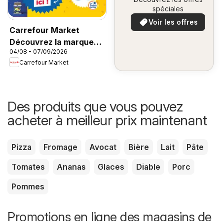
spéciales
Voir les offres
Carrefour Market
Découvrez la marque
04/08 - 07/09/2026
carrefour companino
Carrefour Market
Des produits que vous pouvez
acheter à meilleur prix maintenant
Pizza
Fromage
Avocat
Bière
Lait
Pâte
Tomates
Ananas
Glaces
Diable
Porc
Pommes
Promotions en ligne des magasins de