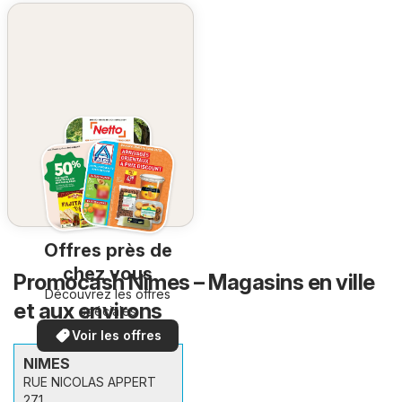
Offres près de
chez vous
Promocash Nîmes – Magasins en ville
Découvrez les offres
et aux environs
spéciales
Voir les offres
NIMES
RUE NICOLAS APPERT
271