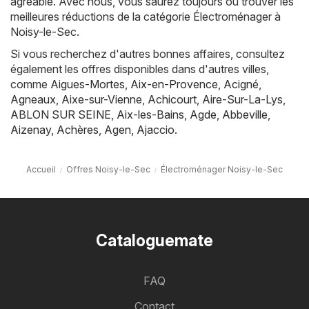
agréable. Avec nous, vous saurez toujours où trouver les
meilleures réductions de la catégorie Électroménager à
Noisy-le-Sec.
Si vous recherchez d'autres bonnes affaires, consultez
également les offres disponibles dans d'autres villes,
comme
Aigues-Mortes
,
Aix-en-Provence
,
Acigné
,
Agneaux
,
Aixe-sur-Vienne
,
Achicourt
,
Aire-Sur-La-Lys
,
ABLON SUR SEINE
,
Aix-les-Bains
,
Agde
,
Abbeville
,
Aizenay
,
Achères
,
Agen
,
Ajaccio
.
Accueil
Offres Noisy-le-Sec
Électroménager Noisy-le-Sec
Cataloguemate
FAQ
Contact