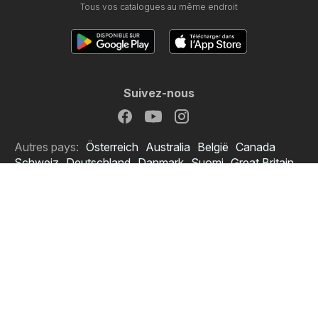
Tous vos catalogues au même endroit
Suivez-nous
Autres pays:
Österreich
Australia
België
Canada
Schweiz
Deutschland
Danmark
Suomi
Great Britain
Italia
Lietuva
Nederland
Norge
Sverige
South Africa
Copyright © 2026
Cataloguemate.fr
.
Définir la politique de confidentialité
Conditions d’utilisation du site
Le traitement des données personnelles