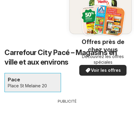
Offres près de
chez vous
Carrefour City Pacé – Magasins en
Découvrez les offres
ville et aux environs
spéciales
Voir les offres
Pace
Place St Melaine 20
PUBLICITÉ