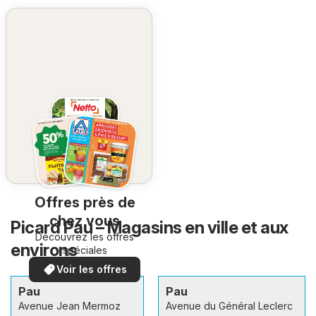
Offres près de
chez vous
Picard Pau – Magasins en ville et aux
Découvrez les offres
environs
spéciales
Voir les offres
Pau
Pau
Avenue Jean Mermoz
Avenue du Général Leclerc