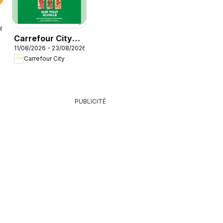
26
Carrefour City
é
11/08/2026 - 23/08/2026
catalogue
Carrefour City
PUBLICITÉ