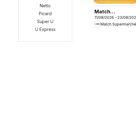
Netto
Match
Picard
11/08/2026 - 23/08/20
Supermarché
Super U
Match Supermarch
catalogue
U Express