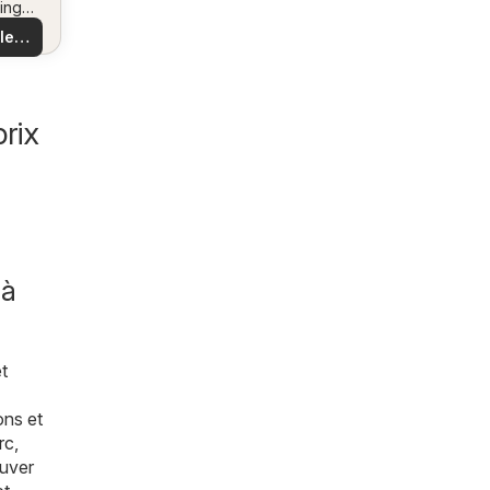
ing
us
 et
 les
es
es
les
rix
 à
t
ons et
rc
,
ouver