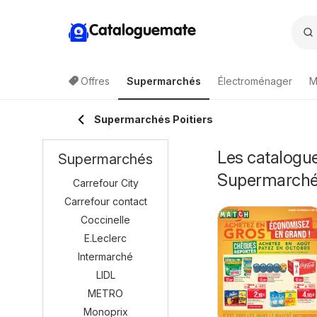
Cataloguemate
Offres
Supermarchés
Électroménager
M
Supermarchés Poitiers
Les catalogue
Supermarchés
Supermarch
Carrefour City
Carrefour contact
Coccinelle
E.Leclerc
Intermarché
LIDL
METRO
Monoprix