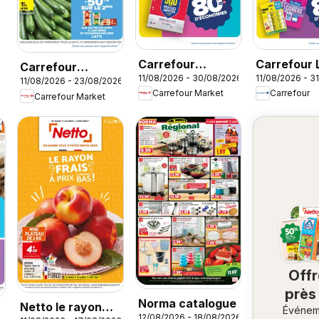
Carrefour
Carrefour 
Carrefour
11/08/2026 - 30/08/2026
11/08/2026 - 3
Market Rentrée
la plage, la
11/08/2026 - 23/08/2026
Market Barbecue
Carrefour Market
Carrefour
Carrefour Market
des classes 3
rentrée à l
Off
près
Norma catalogue
Netto le rayon
Événem
ch
12/08/2026 - 18/08/2026