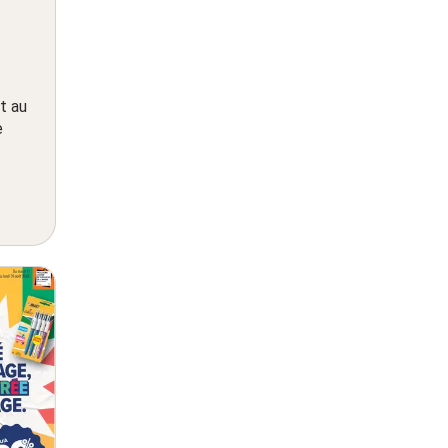
t au
e