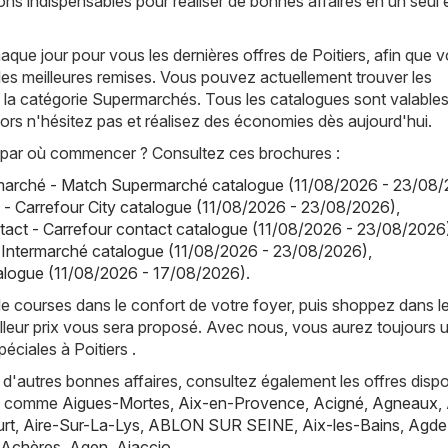
ons indispensables pour réaliser de bonnes affaires en un seul 
ue jour pour vous les dernières offres de Poitiers, afin que 
les meilleures remises. Vous pouvez actuellement trouver les
 la catégorie Supermarchés. Tous les catalogues sont valable
alors n'hésitez pas et réalisez des économies dès aujourd'hui.
par où commencer ? Consultez ces brochures :
arché - Match Supermarché catalogue (11/08/2026 - 23/08/
y - Carrefour City catalogue (11/08/2026 - 23/08/2026)
,
tact - Carrefour contact catalogue (11/08/2026 - 23/08/2026
 Intermarché catalogue (11/08/2026 - 23/08/2026)
,
atalogue (11/08/2026 - 17/08/2026)
.
de courses dans le confort de votre foyer, puis shoppez dans l
lleur prix vous sera proposé. Avec nous, vous aurez toujours 
éciales à Poitiers .
d'autres bonnes affaires, consultez également les offres dispo
es, comme
Aigues-Mortes
,
Aix-en-Provence
,
Acigné
,
Agneaux
,
rt
,
Aire-Sur-La-Lys
,
ABLON SUR SEINE
,
Aix-les-Bains
,
Agde
Achères
,
Agen
,
Ajaccio
.