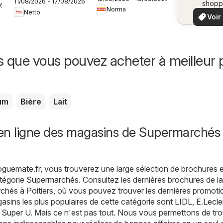
11/08/2026 - 17/08/2026
frais à prix bas
shopp
26
vo
Norma
locaux
Netto
Voir
offr
offr
spécia
s que vous pouvez acheter à meilleur p
um
Bière
Lait
en ligne des magasins de Supermarchés
loguemate.fr
, vous trouverez une large sélection de brochures e
atégorie
Supermarchés
. Consultez les dernières brochures de la
hés à Poitiers, où vous pouvez trouver les dernières promoti
asins les plus populaires de cette catégorie sont
LIDL
,
E.Lecle
,
Super U
. Mais ce n'est pas tout. Nous vous permettons de tr