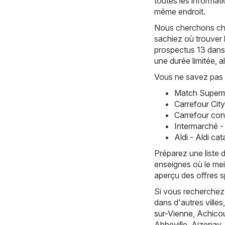
toutes les informati
même endroit.
Nous cherchons chaq
sachiez où trouver 
prospectus 13 dans
une durée limitée, 
Vous ne savez pas 
Match Superm
Carrefour Cit
Carrefour con
Intermarché -
Aldi - Aldi c
Préparez une liste 
enseignes où le mei
aperçu des offres sp
Si vous recherchez 
dans d'autres vill
sur-Vienne
,
Achicou
Abbeville
,
Aizenay
,