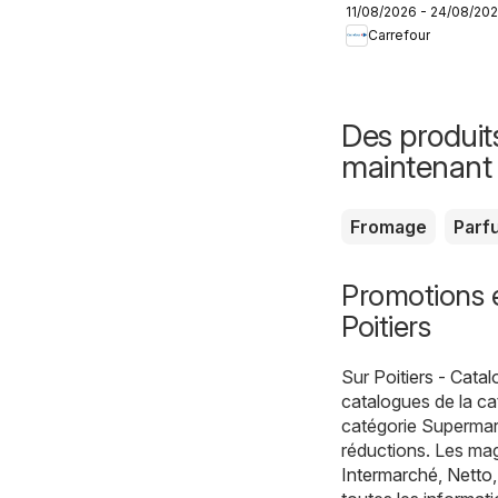
11/08/2026 - 24/08/20
Produits laitiers
Carrefour
& végétaux
Des produit
maintenant
Fromage
Parf
Promotions 
Poitiers
Sur
Poitiers - Cata
catalogues de la c
catégorie Supermarc
réductions. Les mag
Intermarché
,
Netto