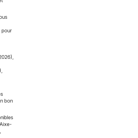
et
vous
s pour
2026)
,
)
,
es
un bon
nibles
Aixe-
,