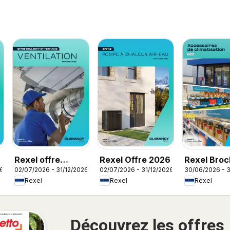
Rexel offre
Rexel Offre 2026
Rexel Broc
26
02/07/2026 - 31/12/2026
02/07/2026 - 31/12/2026
30/06/2026 - 3
ventilation
accessoire
Rexel
Rexel
Rexel
climatisati
Découvrez les offres