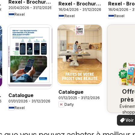
Rexel - Brochure
Rexel - Brochure
Rexel - Br
20/04/2026 - 31/12/2026
Sanitaire
26
16/04/2026 - 31/12/2026
16/04/2026 - 3
spécial industrie
agro phar
Rexel
Rexel
Rexel
Off
Catalogue
Catalogue
01/12/2025 - 31/12/2026
près
6
01/01/2026 - 31/12/2026
Darty
Événem
ch
Rexel
shopp
vo
locaux
Voir
offr
offr
spécia
s que vous pouvez acheter à meilleur p