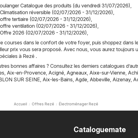
oulanger Catalogue des produits (du vendredi 31/07/2026)
,
 Climatisation réversible (02/07/2026 - 31/12/2026)
,
offre tertiaire (02/07/2026 - 31/12/2026)
,
 offre ventilation (02/07/2026 - 31/12/2026)
,
 Offre 2026 (02/07/2026 - 31/12/2026)
,
de courses dans le confort de votre foyer, puis shoppez dans l
lleur prix vous sera proposé. Avec nous, vous aurez toujours 
péciales à Rezé .
res bonnes affaires ? Consultez les derniers catalogues d’aut
es
,
Aix-en-Provence
,
Acigné
,
Agneaux
,
Aixe-sur-Vienne
,
Achi
BLON SUR SEINE
,
Aix-les-Bains
,
Agde
,
Abbeville
,
Aizenay
,
A
Accueil
Offres Rezé
Électroménager Rezé
Cataloguemate