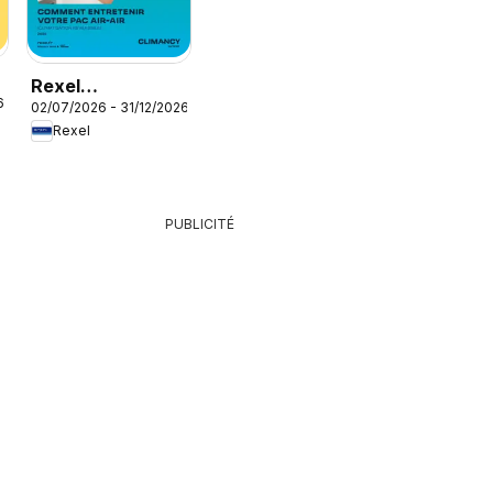
Rexel
6
02/07/2026 - 31/12/2026
Climatisation
Rexel
réversible
PUBLICITÉ