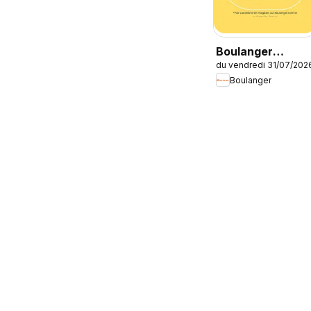
Boulanger
du vendredi 31/07/202
Catalogue des
Boulanger
produits