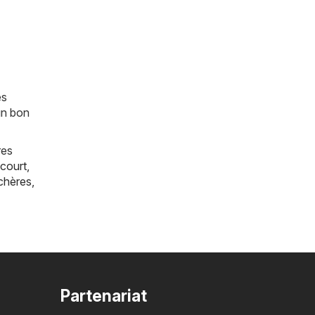
es
un bon
res
court
,
chères
,
Partenariat