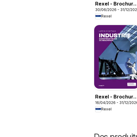
Rexel - Brochure
30/06/2026 - 31/12/20
rafraichisseur
Rexel
d'air
Rexel - Brochure
16/04/2026 - 31/12/202
industrie
Rexel
Des produit