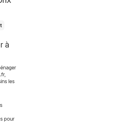
t
r à
ménager
fr
,
ins les
us
es pour