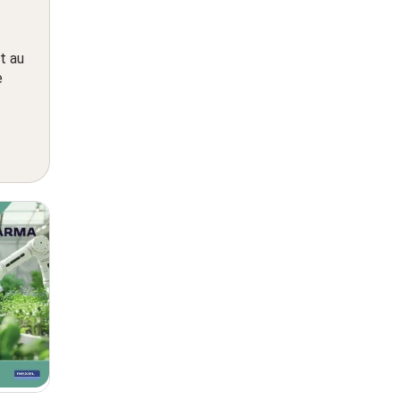
t au
e