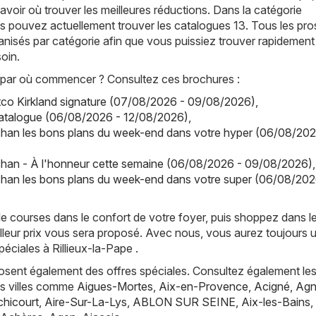
avoir où trouver les meilleures réductions. Dans la catégorie
 pouvez actuellement trouver les catalogues 13. Tous les pr
anisés par catégorie afin que vous puissiez trouver rapidement
oin.
par où commencer ? Consultez ces brochures :
co Kirkland signature (07/08/2026 - 09/08/2026)
,
catalogue (06/08/2026 - 12/08/2026)
,
han les bons plans du week-end dans votre hyper (06/08/202
han - À l'honneur cette semaine (06/08/2026 - 09/08/2026)
,
han les bons plans du week-end dans votre super (06/08/202
de courses dans le confort de votre foyer, puis shoppez dans l
lleur prix vous sera proposé. Avec nous, vous aurez toujours 
éciales à Rillieux-la-Pape .
posent également des offres spéciales. Consultez également les
es villes comme
Aigues-Mortes
,
Aix-en-Provence
,
Acigné
,
Agn
hicourt
,
Aire-Sur-La-Lys
,
ABLON SUR SEINE
,
Aix-les-Bains
,