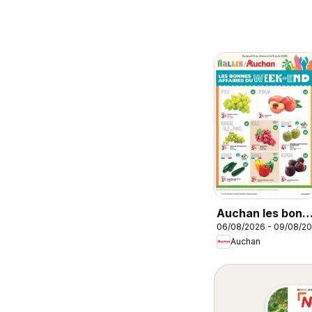
Auchan les bons
06/08/2026 - 09/08/2
plans du week-
Auchan
end dans votre
hyper