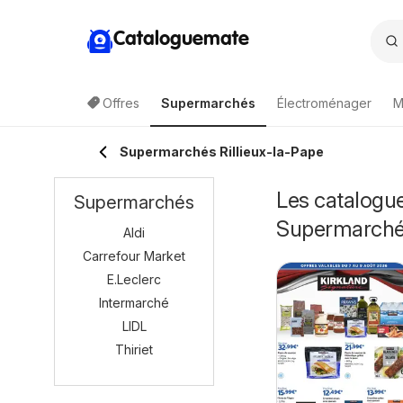
Cataloguemate
Offres
Supermarchés
Électroménager
M
Supermarchés Rillieux-la-Pape
Les catalogue
Supermarchés
Supermarch
Aldi
Carrefour Market
E.Leclerc
Intermarché
LIDL
Thiriet