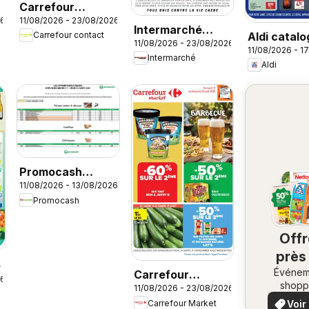
Carrefour
26
11/08/2026 - 23/08/2026
contact
Intermarché
Aldi catal
Carrefour contact
catalogue
11/08/2026 - 23/08/2026
catalogue
11/08/2026 - 1
Intermarché
Aldi
Promocash
11/08/2026 - 13/08/2026
Opportunités
Promocash
Marée
Off
près
e
Événem
ch
Carrefour
26
shopp
11/08/2026 - 23/08/2026
vo
Market Barbecue
locaux
Voir
Carrefour Market