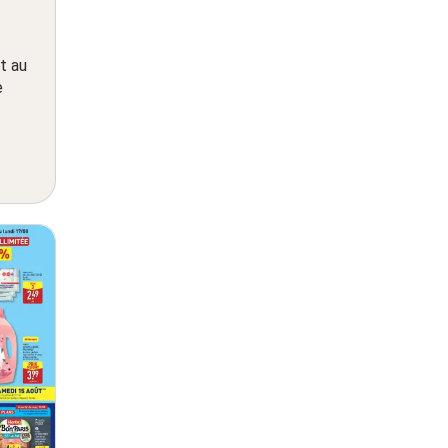
t au
e