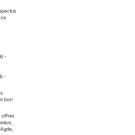
ospectus
 ce
6 -
6 -
es
un bon
 offres
eaux
,
Agde
,