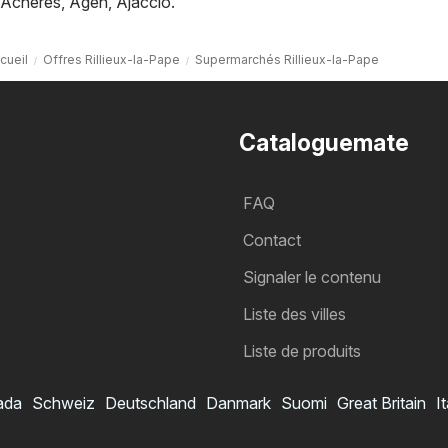
Achères
,
Agen
,
Ajaccio
.
cueil
Offres Rillieux-la-Pape
Supermarchés Rillieux-la-Pape
Cataloguemate
FAQ
Contact
Signaler le contenu
Liste des villes
Liste de produits
ada
Schweiz
Deutschland
Danmark
Suomi
Great Britain
It