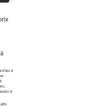
es
es
les
rix
 à
archés à
pe -
à
erc
,
passez à
 afin