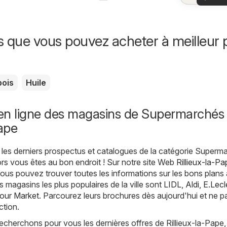
offr
offr
spécia
s que vous pouvez acheter à meilleur p
pois
Huile
en ligne des magasins de Supermarchés
Pape
les derniers prospectus et catalogues de la catégorie Superm
lors vous êtes au bon endroit ! Sur notre site Web
Rillieux-la-Pa
vous pouvez trouver toutes les informations sur les bons plans 
s magasins les plus populaires de la ville sont
LIDL
,
Aldi
,
E.Lecl
four Market
. Parcourez leurs brochures dès aujourd'hui et ne 
ction.
echerchons pour vous les dernières offres de Rillieux-la-Pape,