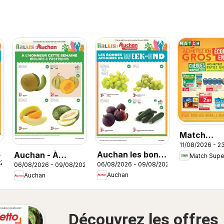
Match
11/08/2026 - 2
Supermarc
Auchan les bons
Auchan - À
Match Sup
catalogue
026
06/08/2026 - 09/08/2026
06/08/2026 - 09/08/2026
plans du week-
l'honneur cette
Auchan
Auchan
end dans votre
semaine
super
Découvrez les offres