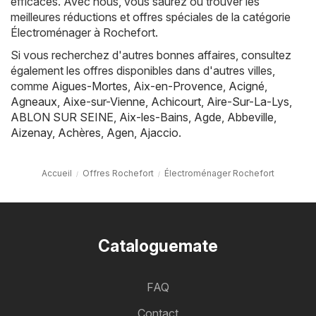
efficaces. Avec nous, vous saurez où trouver les
meilleures réductions et offres spéciales de la catégorie
Électroménager à Rochefort.
Si vous recherchez d'autres bonnes affaires, consultez
également les offres disponibles dans d'autres villes,
comme
Aigues-Mortes
,
Aix-en-Provence
,
Acigné
,
Agneaux
,
Aixe-sur-Vienne
,
Achicourt
,
Aire-Sur-La-Lys
,
ABLON SUR SEINE
,
Aix-les-Bains
,
Agde
,
Abbeville
,
Aizenay
,
Achères
,
Agen
,
Ajaccio
.
Accueil
Offres Rochefort
Électroménager Rochefort
Cataloguemate
FAQ
Contact