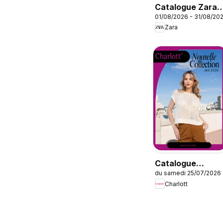
Catalogue Zara
01/08/2026 - 31/08/20
Girls
Zara
Catalogue
du samedi 25/07/2026
Charlott Été
Charlott