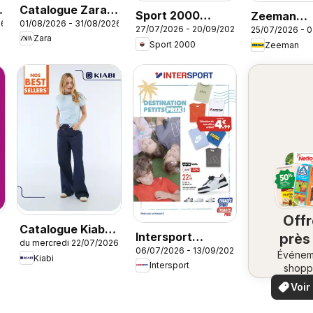
Catalogue Zara
Sport 2000
Zeeman
26
01/08/2026 - 31/08/2026
Boys
27/07/2026 - 20/09/2026
25/07/2026 - 
catalogue
catalogue
Zara
Sport 2000
Zeeman
Off
Catalogue Kiabi
Intersport
près
du mercredi 22/07/2026
Été
06/07/2026 - 13/09/2026
catalogue
Événem
ch
Kiabi
Intersport
shopp
vo
locaux
Voir
offr
offr
spécia