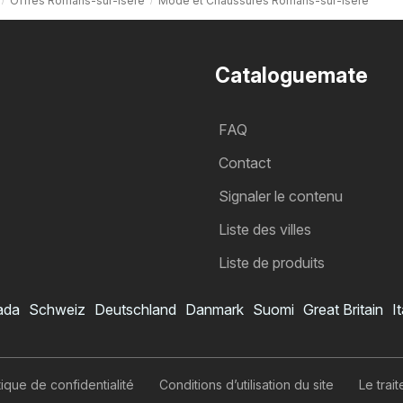
Offres Romans-sur-Isère
Mode et Chaussures Romans-sur-Isère
Cataloguemate
FAQ
Contact
Signaler le contenu
Liste des villes
Liste de produits
ada
Schweiz
Deutschland
Danmark
Suomi
Great Britain
It
itique de confidentialité
Conditions d’utilisation du site
Le tra