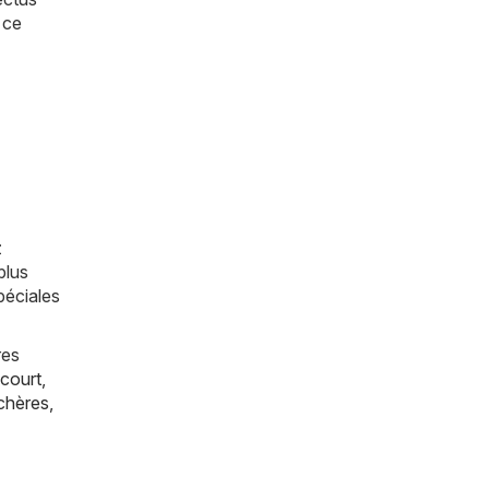
 ce
z
plus
péciales
res
court
,
chères
,