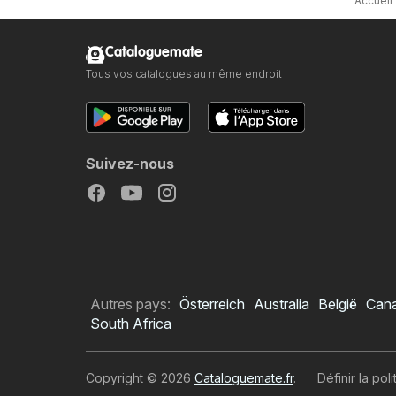
Accueil
Cataloguemate
Tous vos catalogues au même endroit
Suivez-nous
Autres pays:
Österreich
Australia
België
Can
South Africa
Copyright © 2026
Cataloguemate.fr
.
Définir la pol