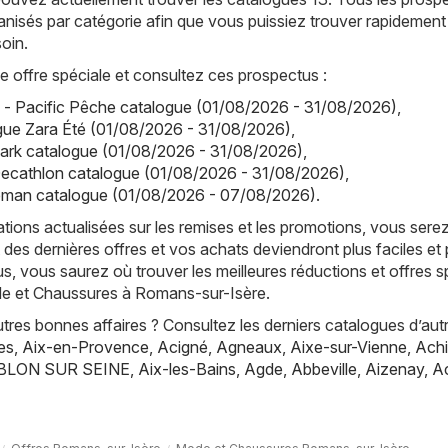
anisés par catégorie afin que vous puissiez trouver rapidement
oin.
offre spéciale et consultez ces prospectus :
 - Pacific Pêche catalogue (01/08/2026 - 31/08/2026)
,
gue Zara Été (01/08/2026 - 31/08/2026)
,
mark catalogue (01/08/2026 - 31/08/2026)
,
Decathlon catalogue (01/08/2026 - 31/08/2026)
,
man catalogue (01/08/2026 - 07/08/2026)
.
tions actualisées sur les remises et les promotions, vous sere
 des dernières offres et vos achats deviendront plus faciles et 
s, vous saurez où trouver les meilleures réductions et offres s
de et Chaussures à Romans-sur-Isère.
res bonnes affaires ? Consultez les derniers catalogues d’aut
es
,
Aix-en-Provence
,
Acigné
,
Agneaux
,
Aixe-sur-Vienne
,
Achi
BLON SUR SEINE
,
Aix-les-Bains
,
Agde
,
Abbeville
,
Aizenay
,
A