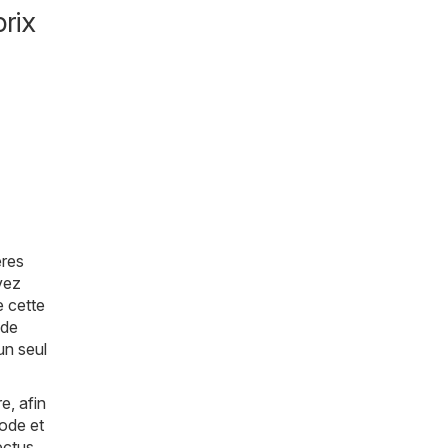
rix
ères
vez
e cette
 de
un seul
e, afin
Mode et
ectus