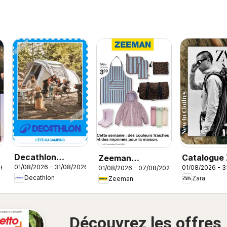
Decathlon
Catalogue
Zeeman
01/08/2026 - 31/08/2026
26
01/08/2026 - 3
01/08/2026 - 07/08/2026
catalogue
Men
catalogue
Decathlon
Zara
Zeeman
Découvrez les offres