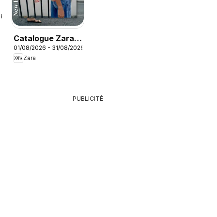
26
Catalogue Zara
01/08/2026 - 31/08/2026
Été
Zara
PUBLICITÉ