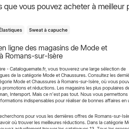
s que vous pouvez acheter à meilleur p
Élastiques
Sweat à capuche
en ligne des magasins de Mode et
à Romans-sur-Isère
re - Cataloguemate.fr
, vous trouverez une large sélection de
gues de la catégorie
Mode et Chaussures
. Consultez les derni
tégorie Mode et Chaussures à Romans-sur-Isère, où vous pou
es promotions et réductions. Les magasins les plus populaires d
man
,
Intersport
. Mais ce n'est pas tout. Nous vous permettons
informations indispensables pour réaliser de bonnes affaires en 
echerchons pour vous les dernières offres de Romans-sur-Isèr
avoir où trouver les meilleures réductions. Dans la catégorie 
ouvez actuellement trouver les catalogues 13. Tous les prosp