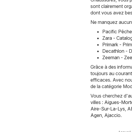
sont clairement org
dont vous avez bes
Ne manquez aucune 
Pacific Pêche
Zara - Catalo
Primark - Pri
Decathlon - 
Zeeman - Zee
Grâce à des informa
toujours au courant
efficaces. Avec nou
de la catégorie Mo
Vous cherchez d'aut
villes :
Aigues-Mort
Aire-Sur-La-Lys
,
A
Agen
,
Ajaccio
.