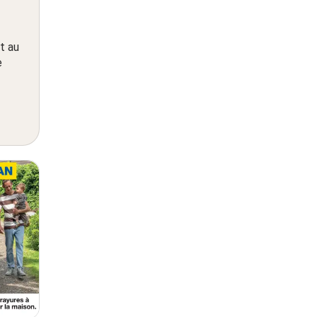
t au
e