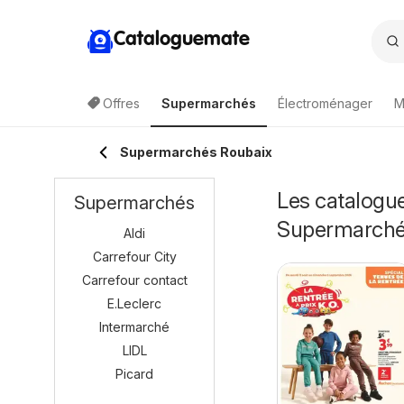
Cataloguemate
Offres
Supermarchés
Électroménager
M
Supermarchés Roubaix
Les catalogue
Supermarchés
Supermarch
Aldi
Carrefour City
Carrefour contact
E.Leclerc
Intermarché
LIDL
Picard