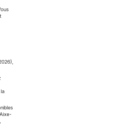
Vous
t
2026)
,
z
 la
nibles
Aixe-
,