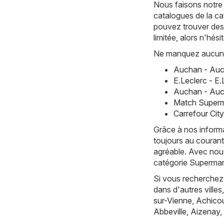
Nous faisons notre
catalogues de la c
pouvez trouver des 
limitée, alors n'hés
Ne manquez aucune 
Auchan - Auc
E.Leclerc - E
Auchan - Auc
Match Superm
Carrefour Cit
Grâce à nos informa
toujours au courant
agréable. Avec nous
catégorie Supermar
Si vous recherchez 
dans d'autres vill
sur-Vienne
,
Achicou
Abbeville
,
Aizenay
,