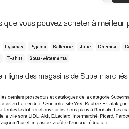
offr
offr
spécia
s que vous pouvez acheter à meilleur p
Pyjamas
Pyjama
Ballerine
Jupe
Chemise
C
e
T-shirt
Sous-vêtements
en ligne des magasins de Supermarchés
les derniers prospectus et catalogues de la catégorie Superm
 êtes au bon endroit ! Sur notre site Web
Roubaix - Cataloguem
 toutes les informations sur les bons plans à Roubaix. Les m
e la ville sont
LIDL
,
Aldi
,
E.Leclerc
,
Intermarché
,
Picard
. Parco
 aujourd'hui et ne passez à côté d’aucune réduction.