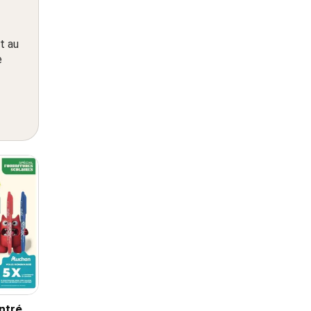
t au
e
ntrée