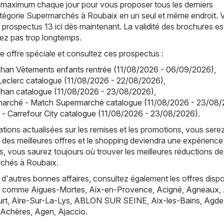
 maximum chaque jour pour vous proposer tous les derniers
atégorie Supermarchés à Roubaix en un seul et même endroit. 
prospectus 13 ici dès maintenant. La validité des brochures es
itez pas trop longtemps.
offre spéciale et consultez ces prospectus :
han Vêtements enfants rentrée (11/08/2026 - 06/09/2026)
,
.Leclerc catalogue (11/08/2026 - 22/08/2026)
,
han catalogue (11/08/2026 - 23/08/2026)
,
arché - Match Supermarché catalogue (11/08/2026 - 23/08/
y - Carrefour City catalogue (11/08/2026 - 23/08/2026)
.
tions actualisées sur les remises et les promotions, vous sere
 des meilleures offres et le shopping deviendra une expérience
, vous saurez toujours où trouver les meilleures réductions de
chés à Roubaix.
d'autres bonnes affaires, consultez également les offres dispo
es, comme
Aigues-Mortes
,
Aix-en-Provence
,
Acigné
,
Agneaux
,
rt
,
Aire-Sur-La-Lys
,
ABLON SUR SEINE
,
Aix-les-Bains
,
Agde
Achères
,
Agen
,
Ajaccio
.