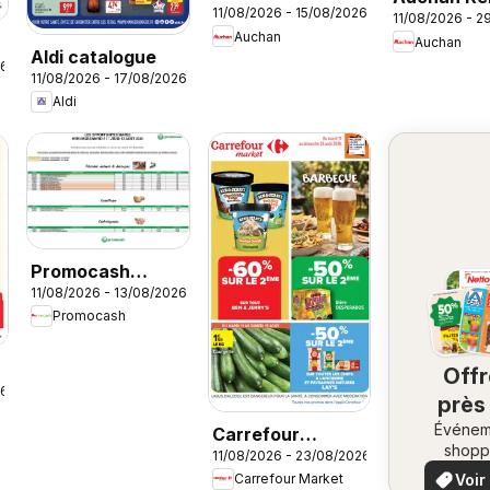
11/08/2026 - 15/08/2026
prix KO supers
11/08/2026 - 2
scolaire s
Auchan
Auchan
Aldi catalogue
26
11/08/2026 - 17/08/2026
Aldi
Promocash
11/08/2026 - 13/08/2026
Opportunités
Promocash
Marée
Off
26
près
Événem
ch
Carrefour
shopp
11/08/2026 - 23/08/2026
vo
Market Barbecue
locaux
Voir
Carrefour Market