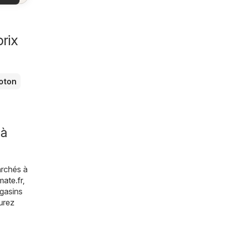
es
es
les
rix
oton
 à
archés à
ate.fr
,
agasins
urez