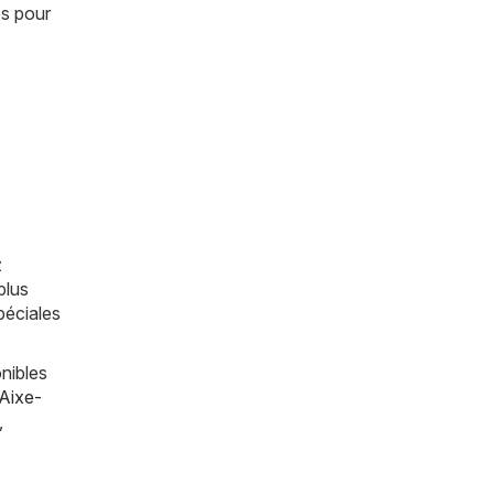
es pour
z
plus
péciales
nibles
Aixe-
,