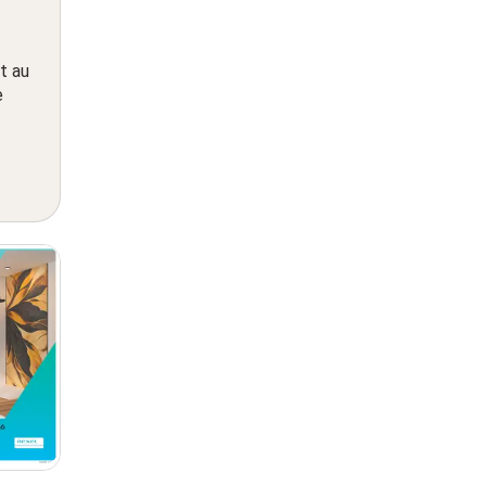
t au
e