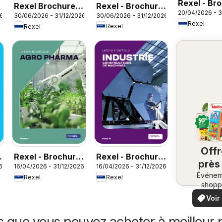
Rexel - Br
Rexel - Brochure
6
Rexel Brochure
20/04/2026 - 3
Sanitaire
30/06/2026 - 31/12/2026
26
30/06/2026 - 31/12/2026
rafraichisseur
accessoires de
Rexel
Rexel
Rexel
d'air
climatisation
Off
Rexel - Brochure
Rexel - Brochure
près
6
16/04/2026 - 31/12/2026
16/04/2026 - 31/12/2026
agro pharma
industrie
Événem
ch
Rexel
Rexel
shopp
vo
locaux
Voir
offr
offr
spécia
s que vous pouvez acheter à meilleur p