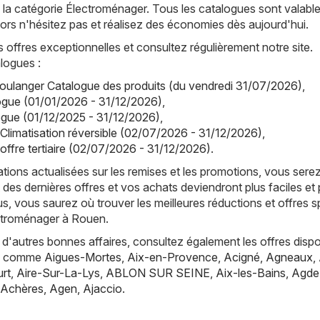
la catégorie Électroménager. Tous les catalogues sont valabl
alors n'hésitez pas et réalisez des économies dès aujourd'hui.
offres exceptionnelles et consultez régulièrement notre site.
logues :
oulanger Catalogue des produits (du vendredi 31/07/2026)
,
ogue (01/01/2026 - 31/12/2026)
,
ogue (01/12/2025 - 31/12/2026)
,
 Climatisation réversible (02/07/2026 - 31/12/2026)
,
offre tertiaire (02/07/2026 - 31/12/2026)
.
tions actualisées sur les remises et les promotions, vous sere
 des dernières offres et vos achats deviendront plus faciles et 
s, vous saurez où trouver les meilleures réductions et offres s
ectroménager à Rouen.
d'autres bonnes affaires, consultez également les offres dispo
es, comme
Aigues-Mortes
,
Aix-en-Provence
,
Acigné
,
Agneaux
,
rt
,
Aire-Sur-La-Lys
,
ABLON SUR SEINE
,
Aix-les-Bains
,
Agde
Achères
,
Agen
,
Ajaccio
.