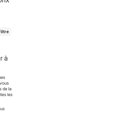
Filtre
r à
ues
 vous
s de la
tes les
ous