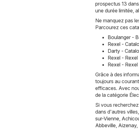
prospectus 13 dans 
une durée limitée, 
Ne manquez pas les 
Parcourez ces cata
Boulanger - B
Rexel - Catal
Darty - Catal
Rexel - Rexel
Rexel - Rexel 
Grâce à des informa
toujours au courant
efficaces. Avec nou
de la catégorie Él
Si vous recherchez 
dans d'autres vill
sur-Vienne
,
Achicou
Abbeville
,
Aizenay
,