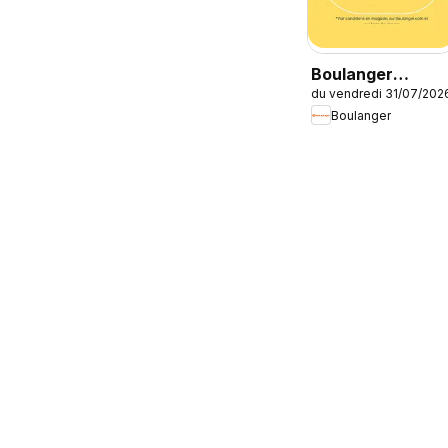
Boulanger
du vendredi 31/07/202
Catalogue des
Boulanger
produits