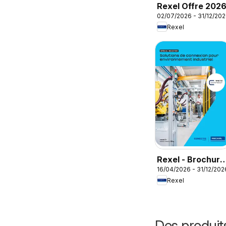
Rexel Offre 202
02/07/2026 - 31/12/20
Rexel
Rexel - Brochure
16/04/2026 - 31/12/202
spécial industrie
Rexel
Des produit