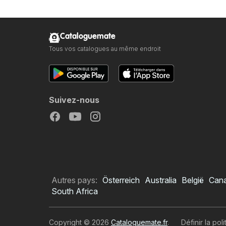
Cataloguemate
Tous vos catalogues au même endroit
Suivez-nous
Autres pays:
Österreich
Australia
België
Can
South Africa
Copyright © 2026
Cataloguemate.fr
.
Définir la pol