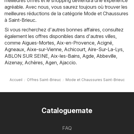
meilleures offres et le shopping deviendra une expérience
agréable. Avec nous, vous saurez toujours où trouver les
meilleures réductions de la catégorie Mode et Chaussures
à Saint-Brieuc.
Si vous recherchez d'autres bonnes affaires, consultez
également les offres disponibles dans d'autres villes,
comme
Aigues-Mortes
,
Aix-en-Provence
,
Acigné
,
Agneaux
,
Aixe-sur-Vienne
,
Achicourt
,
Aire-Sur-La-Lys
,
ABLON SUR SEINE
,
Aix-les-Bains
,
Agde
,
Abbeville
,
Aizenay
,
Achères
,
Agen
,
Ajaccio
.
Accueil
Offres Saint-Brieuc
Mode et Chaussures Saint-Brieuc
Cataloguemate
FAQ