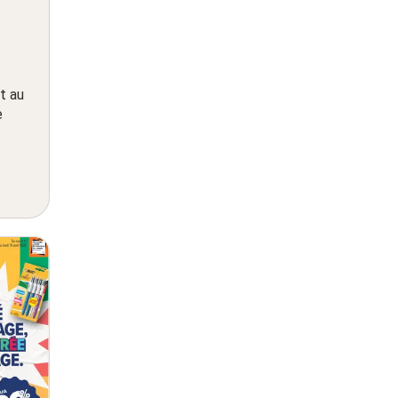
t au
e