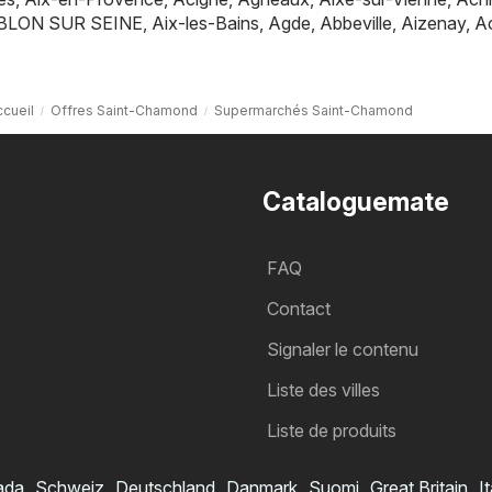
BLON SUR SEINE
,
Aix-les-Bains
,
Agde
,
Abbeville
,
Aizenay
,
A
cueil
Offres Saint-Chamond
Supermarchés Saint-Chamond
Cataloguemate
FAQ
Contact
Signaler le contenu
Liste des villes
Liste de produits
ada
Schweiz
Deutschland
Danmark
Suomi
Great Britain
It