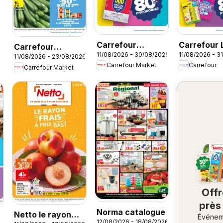
Carrefour
Carrefour 
Carrefour
11/08/2026 - 30/08/2026
11/08/2026 - 3
Market Rentrée
la plage, la
11/08/2026 - 23/08/2026
Market Barbecue
Carrefour Market
Carrefour
Carrefour Market
des classes 3
rentrée à l
Off
près
Norma catalogue
Netto le rayon
Événem
ch
12/08/2026 - 18/08/2026