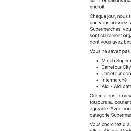
les informations in
endroit.
Chaque jour, nous 
que vous puissiez s
Supermarchés, vous
sont clairement org
dont vous avez bes
Vous ne savez pas 
Match Superm
Carrefour Cit
Carrefour con
Intermarché -
Aldi - Aldi c
Grâce à nos informa
toujours au courant
agréable. Avec nous
catégorie Superma
Vous cherchez d'aut
villes :
Aigues-Mort