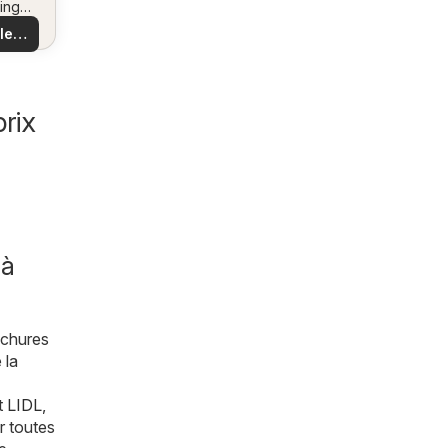
ing
us
 et
 les
es
es
les
rix
 à
ochures
 la
t
LIDL
,
r toutes