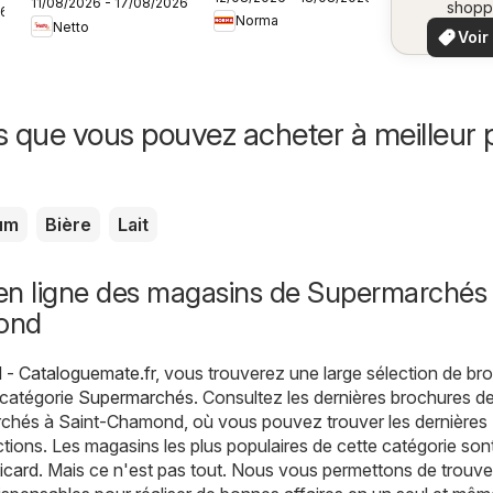
11/08/2026 - 17/08/2026
frais à prix bas
shopp
26
vo
Norma
locaux
Netto
Voir
offr
offr
spécia
s que vous pouvez acheter à meilleur p
um
Bière
Lait
en ligne des magasins de Supermarchés
ond
- Cataloguemate.fr
, vous trouverez une large sélection de br
 catégorie
Supermarchés
. Consultez les dernières brochures de
chés à Saint-Chamond, où vous pouvez trouver les dernières
tions. Les magasins les plus populaires de cette catégorie son
icard
. Mais ce n'est pas tout. Nous vous permettons de trouve