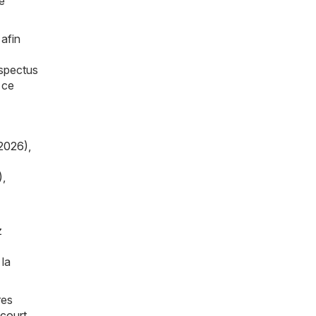
e
afin
ospectus
 ce
2026)
,
)
,
z
 la
res
court
,