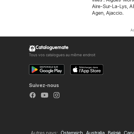
Aire-Sur-La-Lys
,
A
Agen
,
Ajaccio
.
Ac
Cataloguemate
Tous vos catalogues au même endroit
Suivez-nous
Autres pays:
Österreich
Australia
België
Can