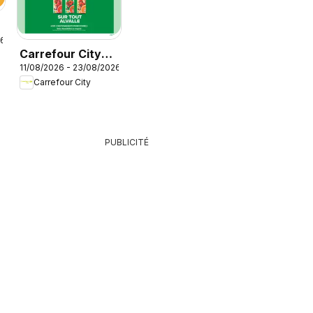
26
Carrefour City
é
11/08/2026 - 23/08/2026
catalogue
Carrefour City
PUBLICITÉ