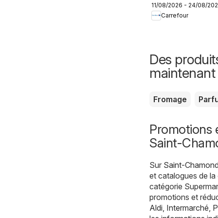
11/08/2026 - 24/08/20
Produits laitiers
Carrefour
& végétaux
Des produit
maintenant
Fromage
Parf
Promotions 
Saint-Cham
Sur
Saint-Chamond 
et catalogues de la
catégorie Supermar
promotions et réduc
Aldi
,
Intermarché
,
P