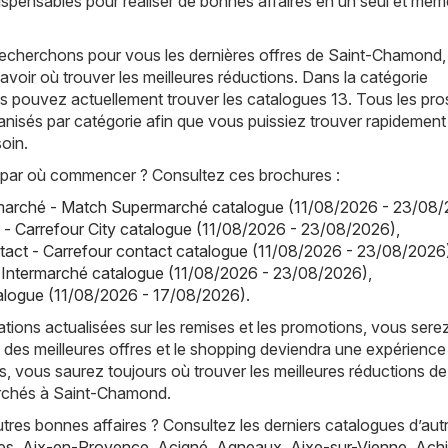
dispensables pour réaliser de bonnes affaires en un seul et mêm
recherchons pour vous les dernières offres de Saint-Chamond, 
avoir où trouver les meilleures réductions. Dans la catégorie
 pouvez actuellement trouver les catalogues 13. Tous les pr
anisés par catégorie afin que vous puissiez trouver rapidement
oin.
par où commencer ? Consultez ces brochures :
arché - Match Supermarché catalogue (11/08/2026 - 23/08/
y - Carrefour City catalogue (11/08/2026 - 23/08/2026)
,
tact - Carrefour contact catalogue (11/08/2026 - 23/08/2026
 Intermarché catalogue (11/08/2026 - 23/08/2026)
,
atalogue (11/08/2026 - 17/08/2026)
.
tions actualisées sur les remises et les promotions, vous sere
 des meilleures offres et le shopping deviendra une expérience
, vous saurez toujours où trouver les meilleures réductions de
rchés à Saint-Chamond.
res bonnes affaires ? Consultez les derniers catalogues d’aut
es
,
Aix-en-Provence
,
Acigné
,
Agneaux
,
Aixe-sur-Vienne
,
Achi