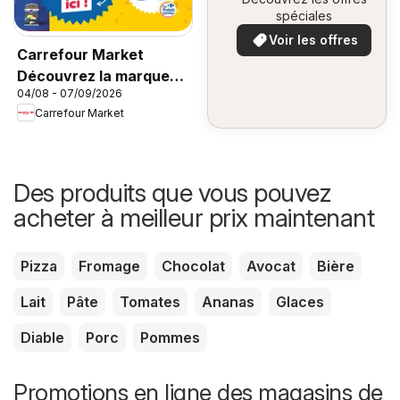
spéciales
Voir les offres
Carrefour Market
Découvrez la marque
04/08 - 07/09/2026
carrefour companino
Carrefour Market
Des produits que vous pouvez
acheter à meilleur prix maintenant
Pizza
Fromage
Chocolat
Avocat
Bière
Lait
Pâte
Tomates
Ananas
Glaces
Diable
Porc
Pommes
Promotions en ligne des magasins de